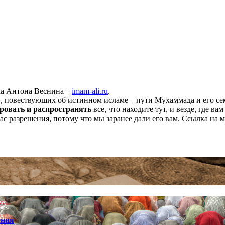
ха Антона Веснина –
imam-ali.ru
.
 повествующих об истинном исламе – пути Мухаммада и его семе
ровать и распространять
все, что находите тут, и везде, где в
нас разрешения, потому что мы заранее дали его вам. Ссылка на 
ения