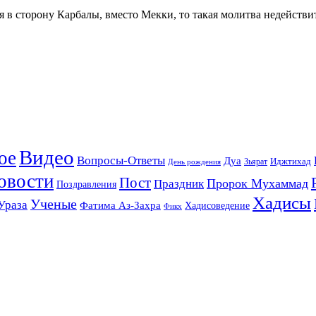
ся в сторону Карбалы, вместо Мекки, то такая молитва недейств
Видео
ое
Вопросы-Ответы
Дуа
Зьярат
Иджтихад
День рождения
овости
Пост
Праздник
Пророк Мухаммад
Поздравления
Хадисы
Ученые
Ураза
Фатима Аз-Захра
Хадисоведение
Фикх