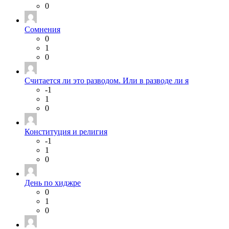
0
Сомнения
0
1
0
Считается ли это разводом. Или в разводе ли я
-1
1
0
Конституция и религия
-1
1
0
День по хиджре
0
1
0