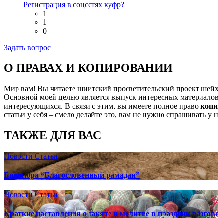
Регистрация в соцсетях куфр?
1
1
0
Задать вопрос
О ПРАВАХ И КОПИРОВАНИИ
Мир вам! Вы читаете шиитский просветительский проект шей
Основной моей целью является выпуск интересных материалов,
интересующихся. В связи с этим, вы имеете полное право
копи
статьи у себя – смело делайте это, вам не нужно спрашивать у 
ТАКЖЕ ДЛЯ ВАС
Новости
Статьи
Брошюра “Благословенный рамадан”
Новости
Статьи
Краткие наставления о закяте и молитве в праздник разгов