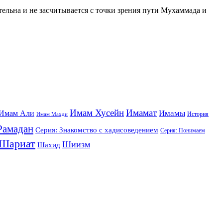
ительна и не засчитывается с точки зрения пути Мухаммада и
Имам Хусейн
Имамат
Имамы
Имам Али
История
Имам Махди
Рамадан
Серия: Знакомство с хадисоведением
Серия: Понимаем
Шариат
Шиизм
Шахид