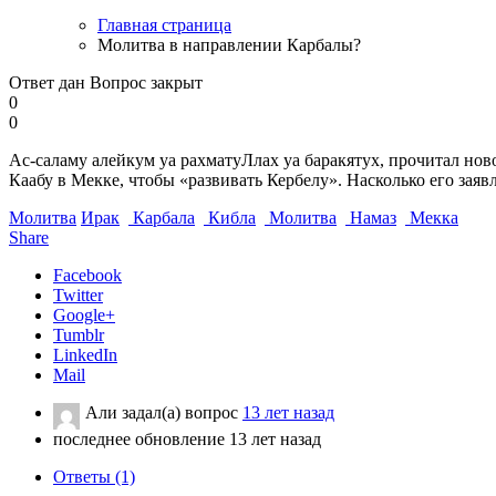
Главная страница
Молитва в направлении Карбалы?
Ответ дан
Вопрос закрыт
0
0
Ас-саламу алейкум уа рахматуЛлах уа баракятух, прочитал ново
Каабу в Мекке, чтобы «развивать Кербелу». Насколько его заяв
Молитва
Ирак
Карбала
Кибла
Молитва
Намаз
Мекка
Share
Facebook
Twitter
Google+
Tumblr
LinkedIn
Mail
Али
задал(а) вопрос
13 лет назад
последнее обновление 13 лет назад
Ответы (1)