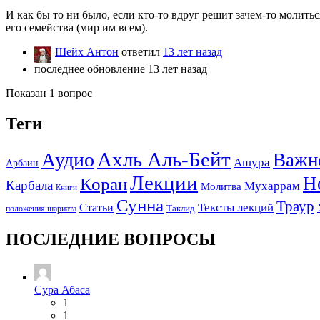
И как бы то ни было, если кто-то вдруг решит зачем-то молить
его семейства (мир им всем).
Шейх Антон
ответил
13 лет назад
последнее обновление 13 лет назад
Показан 1 вопрос
Теги
Ахль Аль-Бейт
Аудио
Важн
Ашура
Арбаин
Лекции
Н
Коран
Карбала
Мухаррам
Молитва
Книги
Сунна
Траур
Тексты лекций
Статьи
положения шариата
Таклид
ПОСЛЕДНИЕ ВОПРОСЫ
Сура Абаса
1
1