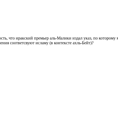
сть, что иракский премьер аль-Малики издал указ, по которому 
ления соответсвуют исламу (в контексте ахль-Бейт)?