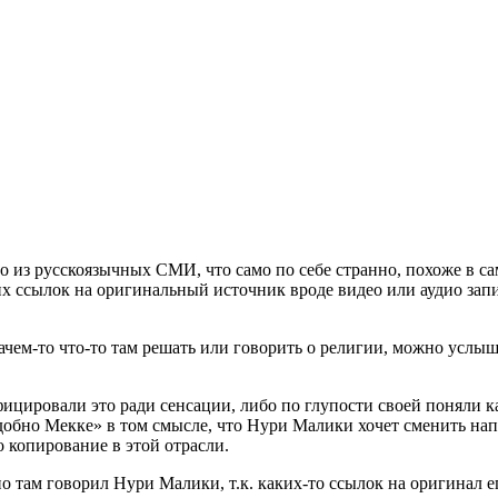
то из русскоязычных СМИ, что само по себе странно, похоже в са
х ссылок на оригинальный источник вроде видео или аудио запис
зачем-то что-то там решать или говорить о религии, можно услыш
цировали это ради сенсации, либо по глупости своей поняли к
одобно Мекке» в том смысле, что Нури Малики хочет сменить на
о копирование в этой отрасли.
но там говорил Нури Малики, т.к. каких-то ссылок на оригинал ег