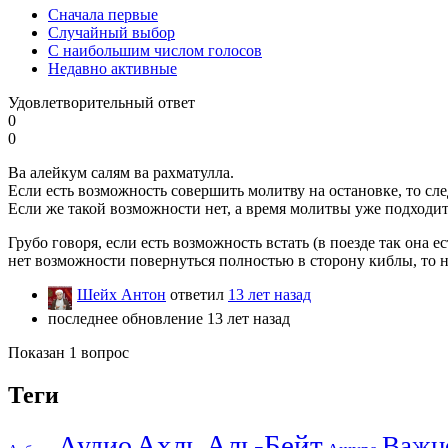
Сначала первые
Случайный выбор
С наибольшим числом голосов
Недавно активные
Удовлетворительный ответ
0
0
Ва алейкум салям ва рахматулла.
Если есть возможность совершить молитву на остановке, то сле
Если же такой возможности нет, а время молитвы уже подходит
Грубо говоря, если есть возможность встать (в поезде так она е
нет возможности повернуться полностью в сторону киблы, то ну
Шейх Антон
ответил
13 лет назад
последнее обновление 13 лет назад
Показан 1 вопрос
Теги
Ахль Аль-Бейт
Аудио
Важн