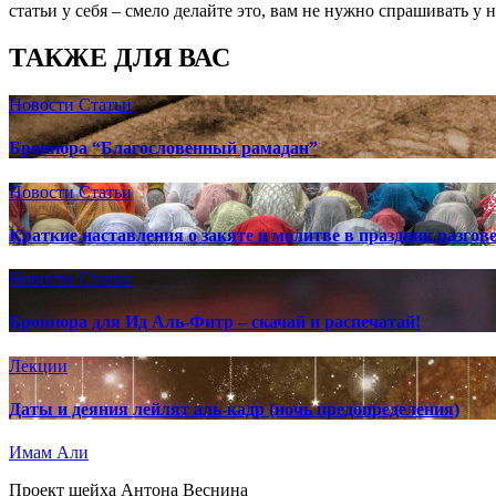
статьи у себя – смело делайте это, вам не нужно спрашивать у 
ТАКЖЕ ДЛЯ ВАС
Новости
Статьи
Брошюра “Благословенный рамадан”
Новости
Статьи
Краткие наставления о закяте и молитве в праздник разгов
Новости
Статьи
Брошюра для Ид Аль-Фитр – скачай и распечатай!
Лекции
Даты и деяния лейлят аль-кадр (ночь предопределения)
Имам Али
Проект шейха Антона Веснина