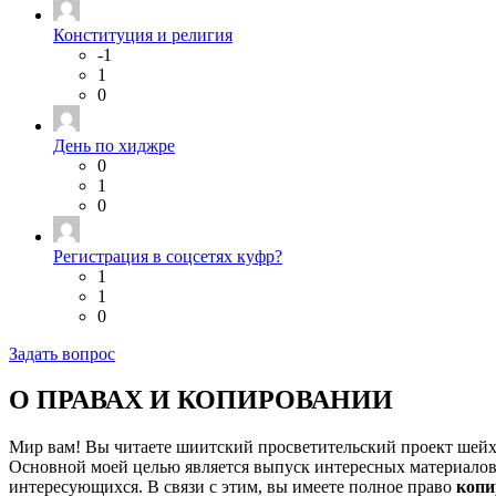
Конституция и религия
-1
1
0
День по хиджре
0
1
0
Регистрация в соцсетях куфр?
1
1
0
Задать вопрос
О ПРАВАХ И КОПИРОВАНИИ
Мир вам! Вы читаете шиитский просветительский проект шей
Основной моей целью является выпуск интересных материалов,
интересующихся. В связи с этим, вы имеете полное право
копи