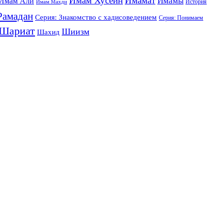
Имам Хусейн
Имамат
Имамы
Имам Али
История
Имам Махди
Рамадан
Серия: Знакомство с хадисоведением
Серия: Понимаем
Шариат
Шиизм
Шахид