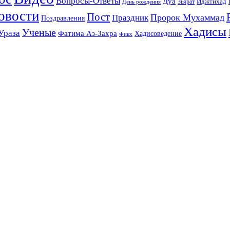
Вопросы-Ответы
Дуа
Зьярат
Иджтихад
День рождения
овости
Пост
Праздник
Пророк Мухаммад
Поздравления
Хадисы
Ученые
Ураза
Фатима Аз-Захра
Хадисоведение
Фикх