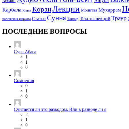
Ашура
Арбаин
Лекции
Н
Коран
Карбала
Мухаррам
Молитва
Книги
Сунна
Траур
Тексты лекций
Статьи
положения шариата
Таклид
ПОСЛЕДНИЕ ВОПРОСЫ
Сура Абаса
1
1
0
Сомнения
0
1
0
Считается ли это разводом. Или в разводе ли я
-1
1
0