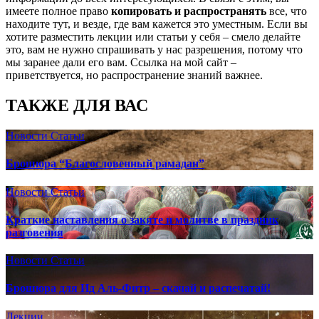
имеете полное право
копировать и распространять
все, что
находите тут, и везде, где вам кажется это уместным. Если вы
хотите разместить лекции или статьи у себя – смело делайте
это, вам не нужно спрашивать у нас разрешения, потому что
мы заранее дали его вам. Ссылка на мой сайт –
приветствуется, но распространение знаний важнее.
ТАКЖЕ ДЛЯ ВАС
Новости
Статьи
Брошюра “Благословенный рамадан”
Новости
Статьи
Краткие наставления о закяте и молитве в праздник
разговения
Новости
Статьи
Брошюра для Ид Аль-Фитр – скачай и распечатай!
Лекции