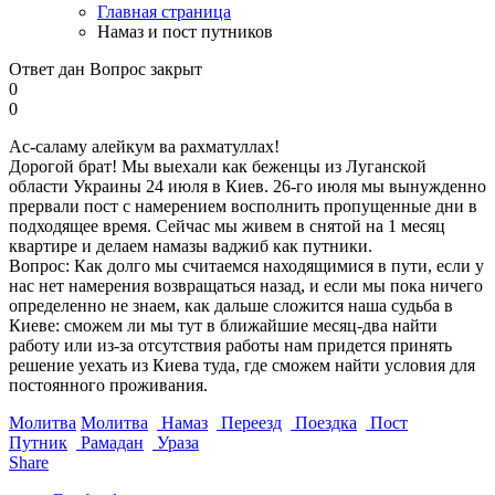
Главная страница
Намаз и пост путников
Ответ дан
Вопрос закрыт
0
0
Ас-саламу алейкум ва рахматуллах!
Дорогой брат! Мы выехали как беженцы из Луганской
области Украины 24 июля в Киев. 26-го июля мы вынужденно
прервали пост с намерением восполнить пропущенные дни в
подходящее время. Сейчас мы живем в снятой на 1 месяц
квартире и делаем намазы ваджиб как путники.
Вопрос: Как долго мы считаемся находящимися в пути, если у
нас нет намерения возвращаться назад, и если мы пока ничего
определенно не знаем, как дальше сложится наша судьба в
Киеве: сможем ли мы тут в ближайшие месяц-два найти
работу или из-за отсутствия работы нам придется принять
решение уехать из Киева туда, где сможем найти условия для
постоянного проживания.
Молитва
Молитва
Намаз
Переезд
Поездка
Пост
Путник
Рамадан
Ураза
Share