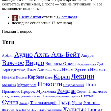
считаетесь путниками, а после — уже не путниками, и все
выполняете полностью.
Шейх Антон
ответил
12 лет назад
последнее обновление 12 лет назад
Показан 1 вопрос
Теги
Ахль Аль-Бейт
Аудио
Ашура
Арбаин
Видео
Важное
Вопросы-Ответы
Дуа
День рождения
Имам Хусейн
Имамат
Имам Али
Зьярат
Иджтихад
Имам Махди
Лекции
Коран
Карбала
Имамы
История
Книги
Новости
Пост
Мухаррам
Молитва
Поздравления
Рамадан
Праздник
Пророк Мухаммад
Серия: Знакомство
Статьи
с хадисоведением
Серия: Понимаем положения шариата
Сунна
Траур
Ученые
Тексты лекций
Ураза
Таклид
Хадисы
Шариат
Фатима Аз-Захра
Хадисоведение
Фикх