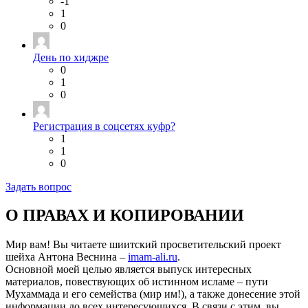
-1
1
0
День по хиджре
0
1
0
Регистрация в соцсетях куфр?
1
1
0
Задать вопрос
О ПРАВАХ И КОПИРОВАНИИ
Мир вам! Вы читаете шиитский просветительский проект
шейха Антона Веснина –
imam-ali.ru
.
Основной моей целью является выпуск интересных
материалов, повествующих об истинном исламе – пути
Мухаммада и его семейства (мир им!), а также донесение этой
информации до всех интересующихся. В связи с этим, вы