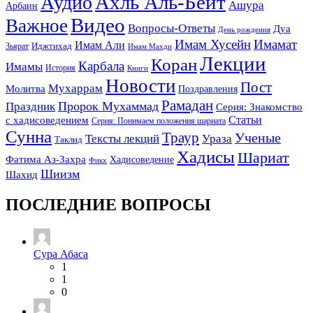
Ахль Аль-Бейт
Аудио
Ашура
Арбаин
Видео
Важное
Вопросы-Ответы
Дуа
День рождения
Имам Хусейн
Имамат
Имам Али
Зьярат
Иджтихад
Имам Махди
Лекции
Коран
Карбала
Имамы
История
Книги
Новости
Пост
Мухаррам
Молитва
Поздравления
Рамадан
Праздник
Пророк Мухаммад
Серия: Знакомство
Статьи
с хадисоведением
Серия: Понимаем положения шариата
Сунна
Траур
Ученые
Тексты лекций
Ураза
Таклид
Хадисы
Шариат
Фатима Аз-Захра
Хадисоведение
Фикх
Шиизм
Шахид
ПОСЛЕДНИЕ ВОПРОСЫ
Сура Абаса
1
1
0