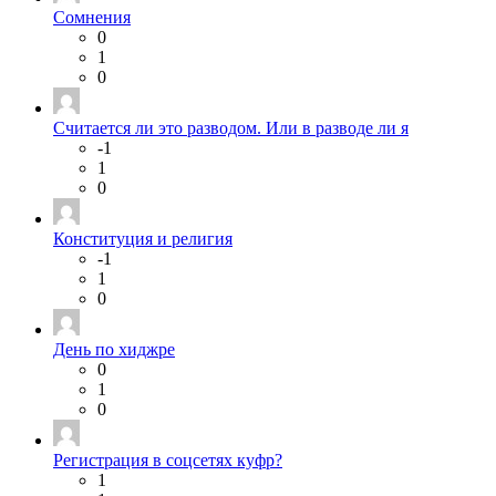
Сомнения
0
1
0
Считается ли это разводом. Или в разводе ли я
-1
1
0
Конституция и религия
-1
1
0
День по хиджре
0
1
0
Регистрация в соцсетях куфр?
1