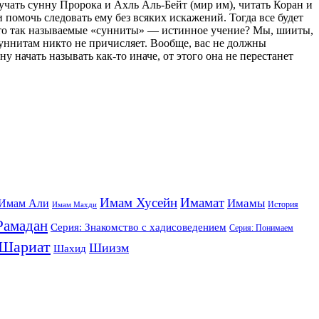
зучать сунну Пророка и Ахль Аль-Бейт (мир им), читать Коран и
 помочь следовать ему без всяких искажений. Тогда все будет
, что так называемые «сунниты» — истинное учение? Мы, шииты,
суннитам никто не причисляет. Вообще, вас не должны
у начать называть как-то иначе, от этого она не перестанет
Имам Хусейн
Имамат
Имамы
Имам Али
История
Имам Махди
Рамадан
Серия: Знакомство с хадисоведением
Серия: Понимаем
Шариат
Шиизм
Шахид