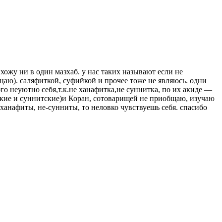
вхожу ни в один мазхаб. у нас таких называют если не
ицаю). саляфиткой, суфийкой и прочее тоже не являюсь. одни
о неуютно себя,т.к.не ханафитка,не суннитка, по их акиде —
тские и суннитские)и Коран, сотоварищей не приобщаю, изучаю
ханафиты, не-сунниты, то неловко чувствуешь себя. спасибо