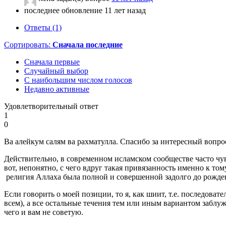
последнее обновление 11 лет назад
Ответы (1)
Сортировать:
Сначала последние
Сначала первые
Случайный выбор
С наибольшим числом голосов
Недавно активные
Удовлетворительный ответ
1
0
Ва алейкум салям ва рахматулла. Спасибо за интересный вопро
Действительно, в современном исламском сообществе часто чув
вот, непонятно, с чего вдруг такая привязанность именно к том
религия Аллаха была полной и совершенной задолго до рожден
Если говорить о моей позиции, то я, как шиит, т.е. последова
всем), а все остальные течения тем или иным вариантом заблу
чего и вам не советую.