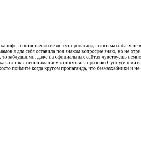
ханифы. соответсеноо везде тут пропаганда этого мазхаба. я не 
амов я для себя оставила под знаком вопрос(не знаю, но не отр
 то заблудшими. даже на официальных сайтах чувствуешь немног
о как-то так с непониманием относятся. я признаю Сунну(и шии
росто поймите когда кругом пропаганда, что безмазхабники и не-