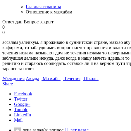
Главная страница
Отношение к мазхабам
Ответ дан
Вопрос закрыт
0
0
ассалам уалейкум. я проживаю в суннитской стране, мазхаб абу 
кафирами, то заблудшими. вопрос насчет правления и власти им
течения ислама называют другие течения ислама то неверными,
заблудшая дальше некуда. даже когда в нашу мечеть идешь,и т
религию и стараюсь соблюдать. остаюсь ли я на верном пути?п
заранее за ответ
Убеждения
Акыда
Мазхабы
Течения
Школы
Share
Facebook
Twitter
Google+
Tumblr
LinkedIn
Mail
лена
задал(а) вопрос
11 лет назад