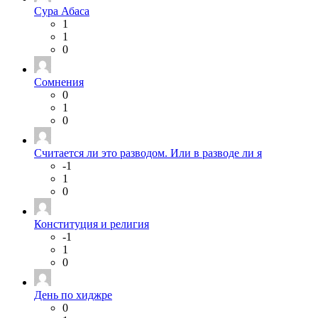
Сура Абаса
1
1
0
Сомнения
0
1
0
Считается ли это разводом. Или в разводе ли я
-1
1
0
Конституция и религия
-1
1
0
День по хиджре
0