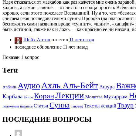
Идея отказаться от мазхабов как раз кажется мне очень здраво
хадисы, а самое главное — от чистого сердца просить Всевышн
хорошо, если этого пожелает Всевышний. Ну а то, что «безмаз
считаем себя последователями сунны Пророка (да благословит 
беспокоить сами названия вроде «суннит», «шиит», «ханафит» и 
быть истиной, также как и ложь — как красиво ее ни назови, и
Шейх Антон
ответил
11 лет назад
последнее обновление 11 лет назад
Показан 1 вопрос
Теги
Ахль Аль-Бейт
Аудио
Важн
Ашура
Арбаин
Лекции
Н
Коран
Карбала
Мухаррам
Молитва
Книги
Сунна
Траур
Тексты лекций
Статьи
положения шариата
Таклид
ПОСЛЕДНИЕ ВОПРОСЫ