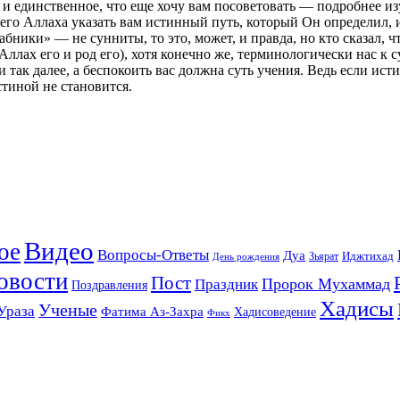
й, и единственное, что еще хочу вам посоветовать — подробнее и
его Аллаха указать вам истинный путь, который Он определил, и
хабники» — не сунниты, то это, может, и правда, но кто сказал
Аллах его и род его), хотя конечно же, терминологически нас к 
так далее, а беспокоить вас должна суть учения. Ведь если истин
стиной не становится.
Видео
ое
Вопросы-Ответы
Дуа
Зьярат
Иджтихад
День рождения
овости
Пост
Праздник
Пророк Мухаммад
Поздравления
Хадисы
Ученые
Ураза
Фатима Аз-Захра
Хадисоведение
Фикх