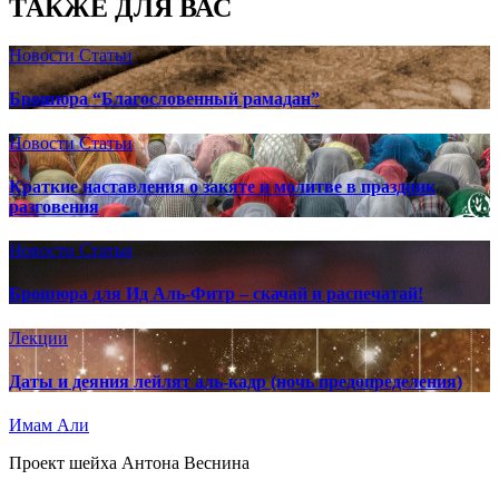
ТАКЖЕ ДЛЯ ВАС
Новости
Статьи
Брошюра “Благословенный рамадан”
Новости
Статьи
Краткие наставления о закяте и молитве в праздник
разговения
Новости
Статьи
Брошюра для Ид Аль-Фитр – скачай и распечатай!
Лекции
Даты и деяния лейлят аль-кадр (ночь предопределения)
Имам Али
Проект шейха Антона Веснина