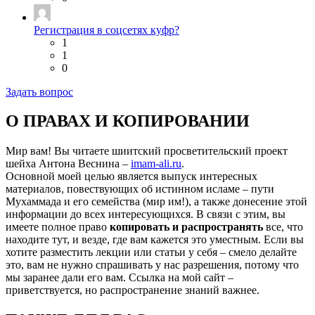
Регистрация в соцсетях куфр?
1
1
0
Задать вопрос
О ПРАВАХ И КОПИРОВАНИИ
Мир вам! Вы читаете шиитский просветительский проект
шейха Антона Веснина –
imam-ali.ru
.
Основной моей целью является выпуск интересных
материалов, повествующих об истинном исламе – пути
Мухаммада и его семейства (мир им!), а также донесение этой
информации до всех интересующихся. В связи с этим, вы
имеете полное право
копировать и распространять
все, что
находите тут, и везде, где вам кажется это уместным. Если вы
хотите разместить лекции или статьи у себя – смело делайте
это, вам не нужно спрашивать у нас разрешения, потому что
мы заранее дали его вам. Ссылка на мой сайт –
приветствуется, но распространение знаний важнее.