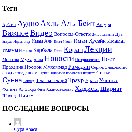
Теги
Ахль Аль-Бейт
Аудио
Ашура
Арбаин
Видео
Важное
Вопросы-Ответы
Дуа
День рождения
Имам Хусейн
Имамат
Имам Али
Зьярат
Иджтихад
Имам Махди
Лекции
Коран
Карбала
Имамы
История
Книги
Новости
Пост
Мухаррам
Молитва
Поздравления
Рамадан
Праздник
Пророк Мухаммад
Серия: Знакомство
Статьи
с хадисоведением
Серия: Понимаем положения шариата
Сунна
Траур
Ученые
Тексты лекций
Ураза
Таклид
Хадисы
Шариат
Фатима Аз-Захра
Хадисоведение
Фикх
Шиизм
Шахид
ПОСЛЕДНИЕ ВОПРОСЫ
Сура Абаса