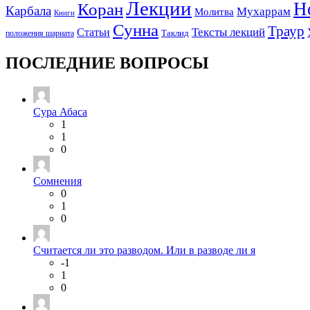
Лекции
Н
Коран
Карбала
Мухаррам
Молитва
Книги
Сунна
Траур
Тексты лекций
Статьи
положения шариата
Таклид
ПОСЛЕДНИЕ ВОПРОСЫ
Сура Абаса
1
1
0
Сомнения
0
1
0
Считается ли это разводом. Или в разводе ли я
-1
1
0