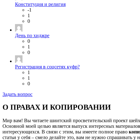
Конституция и религия
-1
1
0
День по хиджре
0
1
0
Регистрация в соцсетях куфр?
1
1
0
Задать вопрос
О ПРАВАХ И КОПИРОВАНИИ
Мир вам! Вы читаете шиитский просветительский проект шей
Основной моей целью является выпуск интересных материалов,
интересующихся. В связи с этим, вы имеете полное право
копи
статьи у себя – смело делайте это, вам не нужно спрашивать у 