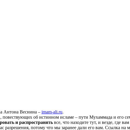
ха Антона Веснина –
imam-ali.ru
.
 повествующих об истинном исламе – пути Мухаммада и его семе
ровать и распространять
все, что находите тут, и везде, где в
нас разрешения, потому что мы заранее дали его вам. Ссылка на 