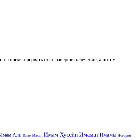
о на время прервать пост, завершить лечение, а потом
Имам Хусейн
Имамат
Имамы
Имам Али
История
Имам Махди