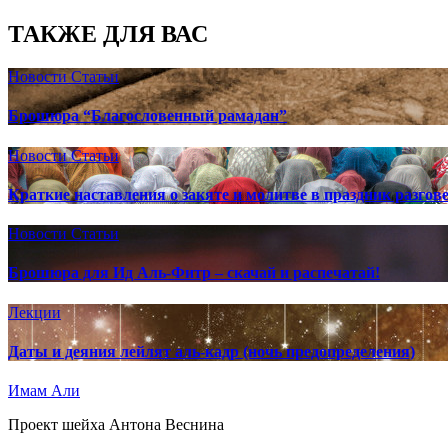
ТАКЖЕ ДЛЯ ВАС
Новости
Статьи
Брошюра “Благословенный рамадан”
Новости
Статьи
Краткие наставления о закяте и молитве в праздник разгов
Новости
Статьи
Брошюра для Ид Аль-Фитр – скачай и распечатай!
Лекции
Даты и деяния лейлят аль-кадр (ночь предопределения)
Имам Али
Проект шейха Антона Веснина