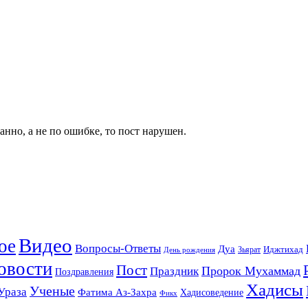
анно, а не по ошибке, то пост нарушен.
Видео
ое
Вопросы-Ответы
Дуа
Зьярат
Иджтихад
День рождения
овости
Пост
Праздник
Пророк Мухаммад
Поздравления
Хадисы
Ученые
Ураза
Фатима Аз-Захра
Хадисоведение
Фикх