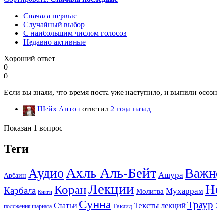
Сначала первые
Случайный выбор
С наибольшим числом голосов
Недавно активные
Хороший ответ
0
0
Если вы знали, что время поста уже наступило, и выпили осозн
Шейх Антон
ответил
2 года назад
Показан 1 вопрос
Теги
Ахль Аль-Бейт
Аудио
Важн
Ашура
Арбаин
Лекции
Н
Коран
Карбала
Мухаррам
Молитва
Книги
Сунна
Траур
Тексты лекций
Статьи
положения шариата
Таклид