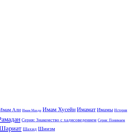
Имам Хусейн
Имамат
Имамы
Имам Али
История
Имам Махди
Рамадан
Серия: Знакомство с хадисоведением
Серия: Понимаем
Шариат
Шиизм
Шахид