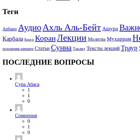
Теги
Ахль Аль-Бейт
Аудио
Важн
Ашура
Арбаин
Лекции
Н
Коран
Карбала
Мухаррам
Молитва
Книги
Сунна
Траур
Тексты лекций
Статьи
положения шариата
Таклид
ПОСЛЕДНИЕ ВОПРОСЫ
Сура Абаса
1
1
0
Сомнения
0
1
0