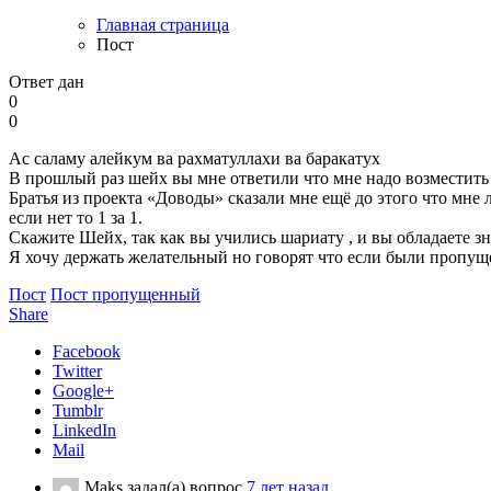
Главная страница
Пост
Ответ дан
0
0
Ас саламу алейкум ва рахматуллахи ва баракатух
В прошлый раз шейх вы мне ответили что мне надо возместить
Братья из проекта «Доводы» сказали мне ещё до этого что мне лу
если нет то 1 за 1.
Скажите Шейх, так как вы учились шариату , и вы обладаете зн
Я хочу держать желательный но говорят что если были пропущ
Пост
Пост пропущенный
Share
Facebook
Twitter
Google+
Tumblr
LinkedIn
Mail
Maks
задал(а) вопрос
7 лет назад