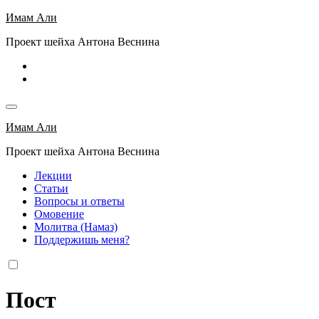
Перейти
Имам Али
к
Проект шейха Антона Веснина
содержимому
Имам Али
Проект шейха Антона Веснина
Лекции
Статьи
Вопросы и ответы
Омовение
Молитва (Намаз)
Поддержишь меня?
Пост