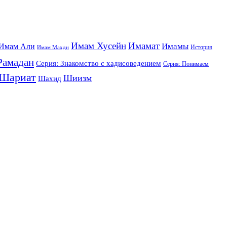
Имам Хусейн
Имамат
Имамы
Имам Али
История
Имам Махди
Рамадан
Серия: Знакомство с хадисоведением
Серия: Понимаем
Шариат
Шиизм
Шахид