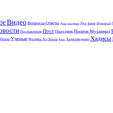
Видео
ое
Вопросы-Ответы
Дуа
Зьярат
Иджтихад
День рождения
овости
Пост
Праздник
Пророк Мухаммад
Поздравления
Хадисы
Ученые
Ураза
Фатима Аз-Захра
Хадисоведение
Фикх