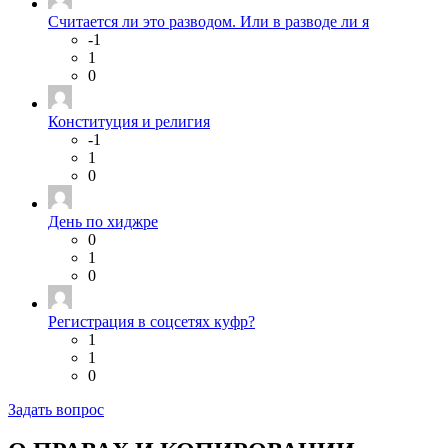
Считается ли это разводом. Или в разводе ли я
-1
1
0
Конституция и религия
-1
1
0
День по хиджре
0
1
0
Регистрация в соцсетях куфр?
1
1
0
Задать вопрос