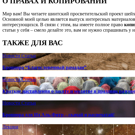
О ПРАВАХ И КОПИРОВАНИИ
Мир вам! Вы читаете шиитский просветительский проект шей
Основной моей целью является выпуск интересных материалов,
интересующихся. В связи с этим, вы имеете полное право
копи
статьи у себя – смело делайте это, вам не нужно спрашивать у 
ТАКЖЕ ДЛЯ ВАС
Новости
Статьи
Брошюра “Благословенный рамадан”
Новости
Статьи
Краткие наставления о закяте и молитве в праздник разгов
Новости
Статьи
Брошюра для Ид Аль-Фитр – скачай и распечатай!
Лекции