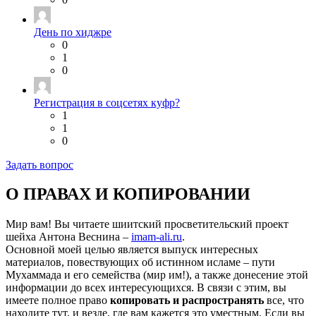
День по хиджре
0
1
0
Регистрация в соцсетях куфр?
1
1
0
Задать вопрос
О ПРАВАХ И КОПИРОВАНИИ
Мир вам! Вы читаете шиитский просветительский проект
шейха Антона Веснина –
imam-ali.ru
.
Основной моей целью является выпуск интересных
материалов, повествующих об истинном исламе – пути
Мухаммада и его семейства (мир им!), а также донесение этой
информации до всех интересующихся. В связи с этим, вы
имеете полное право
копировать и распространять
все, что
находите тут, и везде, где вам кажется это уместным. Если вы