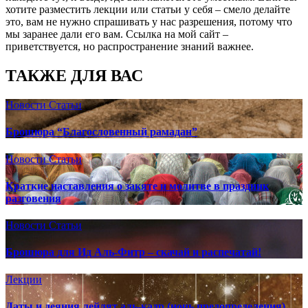
хотите разместить лекции или статьи у себя – смело делайте
это, вам не нужно спрашивать у нас разрешения, потому что
мы заранее дали его вам. Ссылка на мой сайт –
приветствуется, но распространение знаний важнее.
ТАКЖЕ ДЛЯ ВАС
Новости
Статьи
Брошюра “Благословенный рамадан”
Новости
Статьи
Краткие наставления о закяте и молитве в праздник
разговения
Новости
Статьи
Брошюра для Ид Аль-Фитр – скачай и распечатай!
Лекции
Даты и деяния лейлят аль-кадр (ночь предопределения)