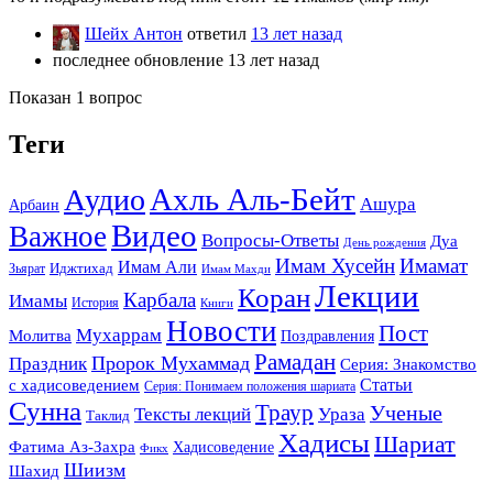
Шейх Антон
ответил
13 лет назад
последнее обновление 13 лет назад
Показан 1 вопрос
Теги
Ахль Аль-Бейт
Аудио
Ашура
Арбаин
Видео
Важное
Вопросы-Ответы
Дуа
День рождения
Имам Хусейн
Имамат
Имам Али
Зьярат
Иджтихад
Имам Махди
Лекции
Коран
Карбала
Имамы
История
Книги
Новости
Пост
Мухаррам
Молитва
Поздравления
Рамадан
Праздник
Пророк Мухаммад
Серия: Знакомство
Статьи
с хадисоведением
Серия: Понимаем положения шариата
Сунна
Траур
Ученые
Тексты лекций
Ураза
Таклид
Хадисы
Шариат
Фатима Аз-Захра
Хадисоведение
Фикх
Шиизм
Шахид