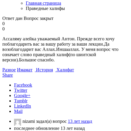
Главная страница
Праведные халифы
Ответ дан
Вопрос закрыт
0
0
Ассаляму алейка уважаемый Антон. Прежде всего хочу
поблагодарить вас за вашу работу за ваши лекции.Да
возоблагодарит вас Аллах.Иншааллах. У меня вопрос что
означает слово праведный халиф(по шиитской
версии).Большое спасибо.
Разное
Имамат
История
Халифат
Share
Facebook
Twitter
Google+
Tumblr
LinkedIn
Mail
nizami
задал(а) вопрос
13 лет назад
последнее обновление 13 лет назад