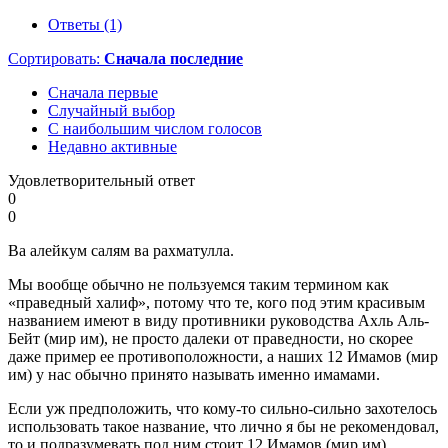
Ответы (1)
Сортировать:
Сначала последние
Сначала первые
Случайный выбор
С наибольшим числом голосов
Недавно активные
Удовлетворительный ответ
0
0
Ва алейкум салям ва рахматулла.
Мы вообще обычно не пользуемся таким термином как
«праведный халиф», потому что те, кого под этим красивым
названием имеют в виду противники руководства Ахль Аль-
Бейт (мир им), не просто далеки от праведности, но скорее
даже пример ее противоположности, а наших 12 Имамов (мир
им) у нас обычно принято называть именно имамами.
Если уж предположить, что кому-то сильно-сильно захотелось
использовать такое название, что лично я бы не рекомендовал,
то и подразумевать под ним стоит 12 Имамов (мир им).