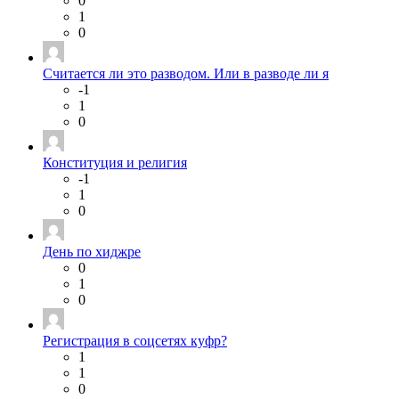
0
1
0
Считается ли это разводом. Или в разводе ли я
-1
1
0
Конституция и религия
-1
1
0
День по хиджре
0
1
0
Регистрация в соцсетях куфр?
1
1
0