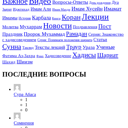
Видео
Важное
Вопросы-Ответы
Дуа
День рождения
Имам Хусейн
Имамат
Имам Али
Зьярат
Иджтихад
Имам Махди
Лекции
Коран
Карбала
Имамы
История
Книги
Новости
Пост
Мухаррам
Молитва
Поздравления
Рамадан
Праздник
Пророк Мухаммад
Серия: Знакомство
Статьи
с хадисоведением
Серия: Понимаем положения шариата
Сунна
Траур
Ученые
Тексты лекций
Ураза
Таклид
Хадисы
Шариат
Фатима Аз-Захра
Хадисоведение
Фикх
Шиизм
Шахид
ПОСЛЕДНИЕ ВОПРОСЫ
Сура Абаса
1
1
0
Сомнения