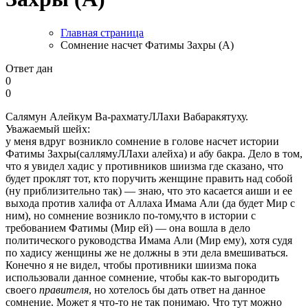
Главная страница
Сомнение насчет Фатимы Захры (А)
Ответ дан
0
0
Салямун Алейкум Ва-рахматуЛЛахи Вабаракятуху.
Уважаемый шейх:
у меня вдруг возникло сомнение в голове насчет истории
Фатимы Захры(саллямуЛЛахи алейха) и абу бакра. Дело в том,
что я увидел хадис у противников шиизма где сказано, что
будет проклят тот, кто поручить женщине править над собой
(ну приблизительно так) — знаю, что это касается аиши и ее
выхода против халифа от Аллаха Имама Али (да будет Мир с
ним), но сомнение возникло по-тому,что в истории с
требованием Фатимы (Мир ей) — она вошла в дело
политического руководства Имама Али (Мир ему), хотя судя
по хадису женщины же не должны в эти дела вмешиваться.
Конечно я не видел, чтобы противники шиизма пока
использовали данное сомнение, чтобы как-то выгородить
своего
правителя
, но хотелось бы дать ответ на данное
сомнение. Может я что-то не так понимаю. Что тут можно