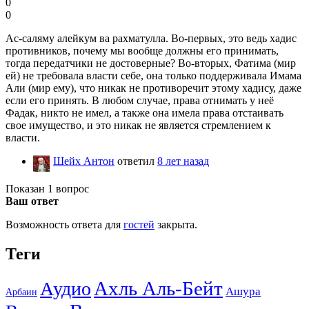
0
0
Ас-саляму алейкум ва рахматулла. Во-первых, это ведь хадис
противников, почему мы вообще должны его принимать,
тогда передатчики не достоверные? Во-вторых, Фатима (мир
ей) не требовала власти себе, она только поддерживала Имама
Али (мир ему), что никак не противоречит этому хадису, даже
если его принять. В любом случае, права отнимать у неё
Фадак, никто не имел, а также она имела права отстаивать
свое имущество, и это никак не является стремлением к
власти.
Шейх Антон
ответил
8 лет назад
Показан 1 вопрос
Ваш ответ
Возможность ответа для
гостей
закрыта.
Теги
Ахль Аль-Бейт
Аудио
Ашура
Арбаин