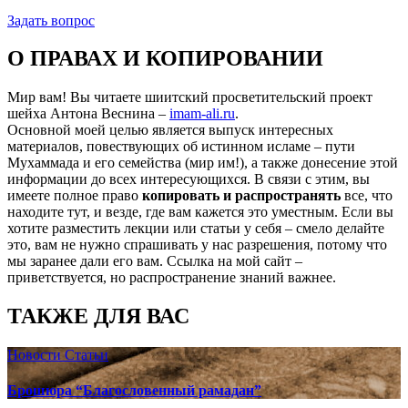
Задать вопрос
О ПРАВАХ И КОПИРОВАНИИ
Мир вам! Вы читаете шиитский просветительский проект
шейха Антона Веснина –
imam-ali.ru
.
Основной моей целью является выпуск интересных
материалов, повествующих об истинном исламе – пути
Мухаммада и его семейства (мир им!), а также донесение этой
информации до всех интересующихся. В связи с этим, вы
имеете полное право
копировать и распространять
все, что
находите тут, и везде, где вам кажется это уместным. Если вы
хотите разместить лекции или статьи у себя – смело делайте
это, вам не нужно спрашивать у нас разрешения, потому что
мы заранее дали его вам. Ссылка на мой сайт –
приветствуется, но распространение знаний важнее.
ТАКЖЕ ДЛЯ ВАС
Новости
Статьи
Брошюра “Благословенный рамадан”