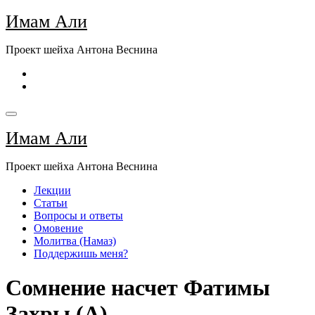
Перейти
Имам Али
к
содержимому
Проект шейха Антона Веснина
Имам Али
Проект шейха Антона Веснина
Лекции
Статьи
Вопросы и ответы
Омовение
Молитва (Намаз)
Поддержишь меня?
Сомнение насчет Фатимы
Захры (А)