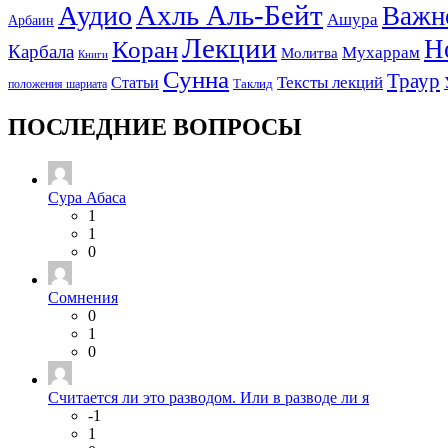
Ахль Аль-Бейт
Аудио
Важн
Ашура
Арбаин
Лекции
Н
Коран
Карбала
Мухаррам
Молитва
Книги
Сунна
Траур
Тексты лекций
Статьи
положения шариата
Таклид
ПОСЛЕДНИЕ ВОПРОСЫ
Сура Абаса
1
1
0
Сомнения
0
1
0
Считается ли это разводом. Или в разводе ли я
-1
1