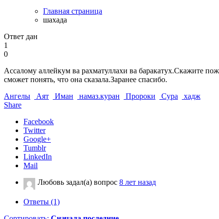
Главная страница
шахада
Ответ дан
1
0
Ассалому аллейкум ва рахматуллахи ва баракатух.Скажите пожал
сможет понять, что она сказала.Заранее спасибо.
Ангелы
Аят
Иман
намаз.куран
Пророки
Сура
хадж
Share
Facebook
Twitter
Google+
Tumblr
LinkedIn
Mail
Любовь
задал(а) вопрос
8 лет назад
Ответы (1)
Сортировать:
Сначала последние