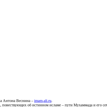
ха Антона Веснина –
imam-ali.ru
.
 повествующих об истинном исламе – пути Мухаммада и его семе