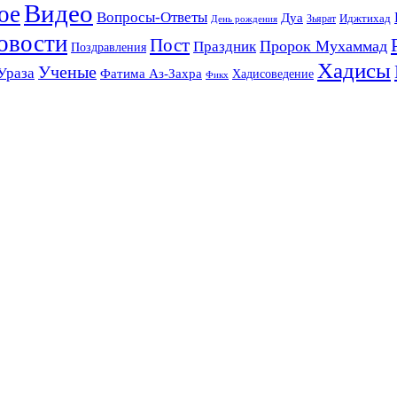
Видео
ое
Вопросы-Ответы
Дуа
Зьярат
Иджтихад
День рождения
овости
Пост
Праздник
Пророк Мухаммад
Поздравления
Хадисы
Ученые
Ураза
Фатима Аз-Захра
Хадисоведение
Фикх