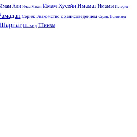
Имам Хусейн
Имамат
Имамы
Имам Али
История
Имам Махди
Рамадан
Серия: Знакомство с хадисоведением
Серия: Понимаем
Шариат
Шиизм
Шахид