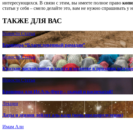
интересующихся. В связи с этим, вы имеете полное право
копи
статьи у себя – смело делайте это, вам не нужно спрашивать у 
ТАКЖЕ ДЛЯ ВАС
Новости
Статьи
Брошюра “Благословенный рамадан”
Новости
Статьи
Краткие наставления о закяте и молитве в праздник разгов
Новости
Статьи
Брошюра для Ид Аль-Фитр – скачай и распечатай!
Лекции
Даты и деяния лейлят аль-кадр (ночь предопределения)
Имам Али