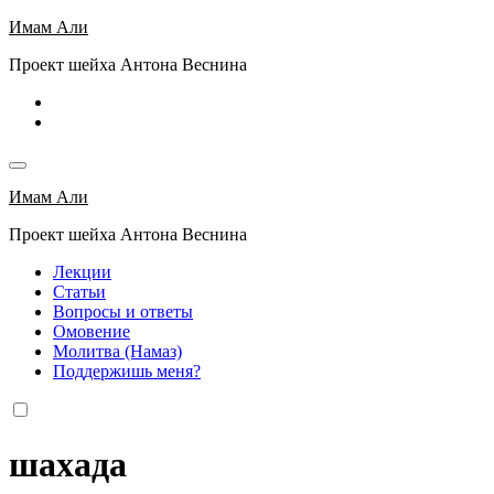
Перейти
Имам Али
к
Проект шейха Антона Веснина
содержимому
Имам Али
Проект шейха Антона Веснина
Лекции
Статьи
Вопросы и ответы
Омовение
Молитва (Намаз)
Поддержишь меня?
шахада