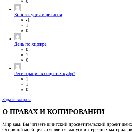
0
Конституция и религия
-1
1
0
День по хиджре
0
1
0
Регистрация в соцсетях куфр?
1
1
0
Задать вопрос
О ПРАВАХ И КОПИРОВАНИИ
Мир вам! Вы читаете шиитский просветительский проект шей
Основной моей целью является выпуск интересных материалов,