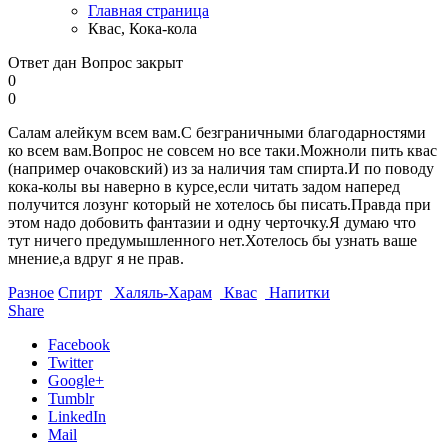
Главная страница
Квас, Кока-кола
Ответ дан
Вопрос закрыт
0
0
Салам алейкум всем вам.С безграничными благодарностями
ко всем вам.Вопрос не совсем но все таки.Можноли пить квас
(например очаковский) из за наличия там спирта.И по поводу
кока-колы вы наверно в курсе,если читать задом наперед
получится лозунг который не хотелось бы писать.Правда при
этом надо добовить фантазии и одну черточку.Я думаю что
тут ничего предумышленного нет.Хотелось бы узнать ваше
мнение,а вдруг я не прав.
Разное
Спирт
Халяль-Харам
Квас
Напитки
Share
Facebook
Twitter
Google+
Tumblr
LinkedIn
Mail