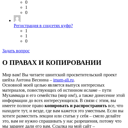
0
1
0
Регистрация в соцсетях куфр?
1
1
0
Задать вопрос
О ПРАВАХ И КОПИРОВАНИИ
Мир вам! Вы читаете шиитский просветительский проект
шейха Антона Веснина –
imam-ali.ru
.
Основной моей целью является выпуск интересных
материалов, повествующих об истинном исламе – пути
Мухаммада и его семейства (мир им!), а также донесение этой
информации до всех интересующихся. В связи с этим, вы
имеете полное право
копировать и распространять
все, что
находите тут, и везде, где вам кажется это уместным. Если вы
хотите разместить лекции или статьи у себя – смело делайте
это, вам не нужно спрашивать у нас разрешения, потому что
мы заранее дали его вам. Ссылка на мой сайт –