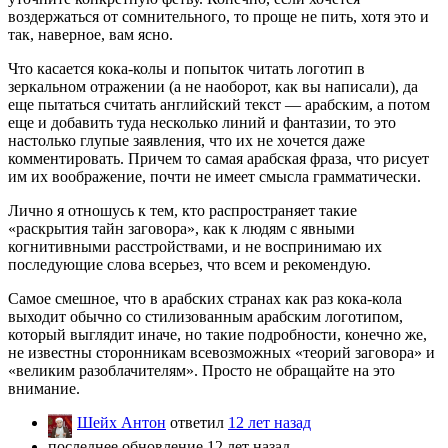
воздержаться от сомнительного, то проще не пить, хотя это и
так, наверное, вам ясно.
Что касается кока-колы и попыток читать логотип в
зеркальном отражении (а не наоборот, как вы написали), да
еще пытаться считать английский текст — арабским, а потом
еще и добавить туда несколько линий и фантазии, то это
настолько глупые заявления, что их не хочется даже
комментировать. Причем то самая арабская фраза, что рисует
им их воображение, почти не имеет смысла грамматически.
Лично я отношусь к тем, кто распространяет такие
«раскрытия тайн заговора», как к людям с явными
когнитивными расстройствами, и не воспринимаю их
последующие слова всерьез, что всем и рекомендую.
Самое смешное, что в арабских странах как раз кока-кола
выходит обычно со стилизованным арабским логотипом,
который выглядит иначе, но такие подробности, конечно же,
не известны сторонникам всевозможных «теорий заговора» и
«великим разоблачителям». Просто не обращайте на это
внимание.
Шейх Антон
ответил
12 лет назад
последнее обновление 12 лет назад