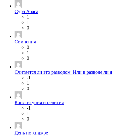
Сура Абаса
1
1
0
Сомнения
0
1
0
Считается ли это разводом. Или в разводе ли я
-1
1
0
Конституция и религия
-1
1
0
День по хиджре