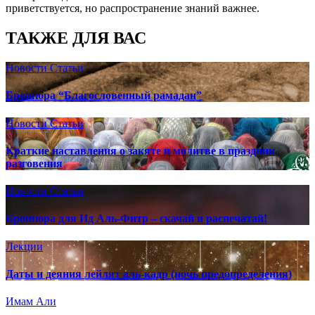
приветствуется, но распространение знаний важнее.
ТАКЖЕ ДЛЯ ВАС
Новости
Статьи
Брошюра “Благословенный рамадан”
Новости
Статьи
Краткие наставления о закяте и молитве в праздник
разговения
Новости
Статьи
Брошюра для Ид Аль-Фитр – скачай и распечатай!
Лекции
Даты и деяния лейлят аль-кадр (ночь предопределения)
Имам Али