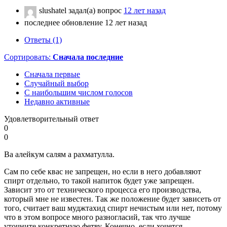
slushatel
задал(а) вопрос
12 лет назад
последнее обновление 12 лет назад
Ответы (1)
Сортировать:
Сначала последние
Сначала первые
Случайный выбор
С наибольшим числом голосов
Недавно активные
Удовлетворительный ответ
0
0
Ва алейкум салям а рахматулла.
Сам по себе квас не запрещен, но если в него добавляют
спирт отдельно, то такой напиток будет уже запрещен.
Зависит это от технического процесса его производства,
который мне не известен. Так же положение будет зависеть от
того, считает ваш муджтахид спирт нечистым или нет, потому
что в этом вопросе много разногласий, так что лучше
уточните конкретную фетву. Конечно, если хочется