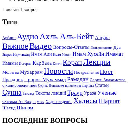
Показан 1 вопрос
Теги
Ахль Аль-Бейт
Аудио
Ашура
Арбаин
Видео
Важное
Вопросы-Ответы
Дуа
День рождения
Имам Хусейн
Имамат
Имам Али
Зьярат
Иджтихад
Имам Махди
Лекции
Коран
Карбала
Имамы
История
Книги
Новости
Пост
Мухаррам
Молитва
Поздравления
Рамадан
Праздник
Пророк Мухаммад
Серия: Знакомство
Статьи
с хадисоведением
Серия: Понимаем положения шариата
Сунна
Траур
Ученые
Тексты лекций
Ураза
Таклид
Хадисы
Шариат
Фатима Аз-Захра
Хадисоведение
Фикх
Шиизм
Шахид
ПОСЛЕДНИЕ ВОПРОСЫ