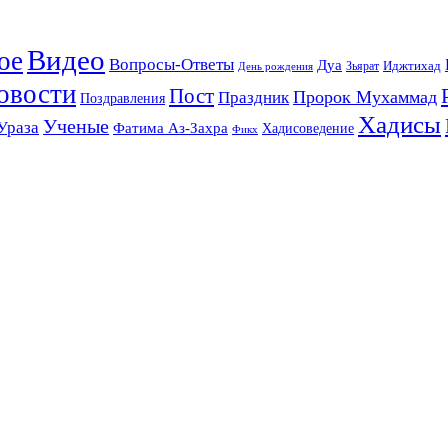
Видео
ое
Вопросы-Ответы
Дуа
Зьярат
Иджтихад
День рождения
овости
Пост
Праздник
Пророк Мухаммад
Поздравления
Хадисы
Ученые
Ураза
Фатима Аз-Захра
Хадисоведение
Фикх