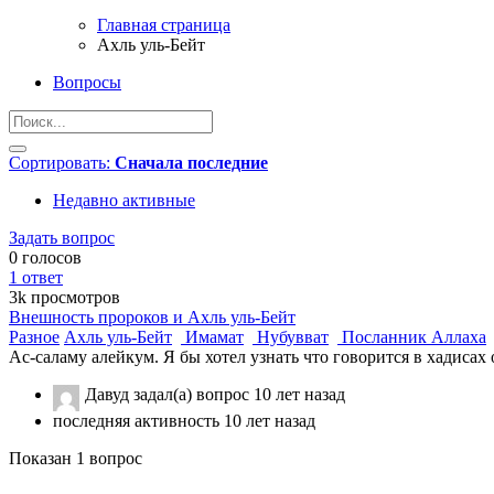
Главная страница
Ахль уль-Бейт
Вопросы
Сортировать:
Сначала последние
Недавно активные
Задать вопрос
0
голосов
1
ответ
3k
просмотров
Внешность пророков и Ахль уль-Бейт
Разное
Ахль уль-Бейт
Имамат
Нубувват
Посланник Аллаха
Ас-саламу алейкум. Я бы хотел узнать что говорится в хадисах
Давуд
задал(а) вопрос
10 лет назад
последняя активность 10 лет назад
Показан 1 вопрос