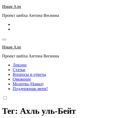
Перейти
Имам Али
к
Проект шейха Антона Веснина
содержимому
Имам Али
Проект шейха Антона Веснина
Лекции
Статьи
Вопросы и ответы
Омовение
Молитва (Намаз)
Поддержишь меня?
Тег: Ахль уль-Бейт