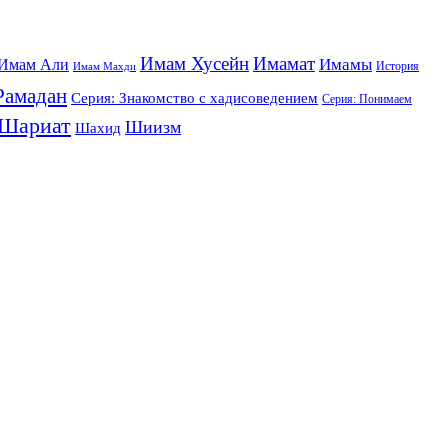
Имам Хусейн
Имамат
Имамы
Имам Али
История
Имам Махди
Рамадан
Серия: Знакомство с хадисоведением
Серия: Понимаем
Шариат
Шиизм
Шахид