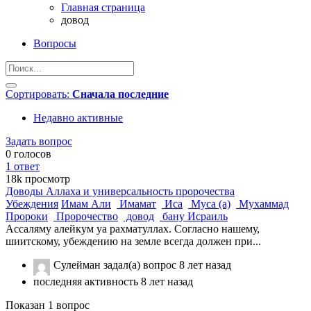
Главная страница
довод
Вопросы
Сортировать:
Сначала последние
Недавно активные
Задать вопрос
0
голосов
1
ответ
18k
просмотр
Доводы Аллаха и универсальность пророчества
Убеждения
Имам Али
Имамат
Иса
Муса (а)
Мухаммад
Пророки
Пророчество
довод
бану Исраиль
Ассаляму алейкум уа рахматуллах. Согласно нашему,
шиитскому, убеждению на земле всегда должен при...
Сулейман
задал(а) вопрос
8 лет назад
последняя активность 8 лет назад
Показан 1 вопрос