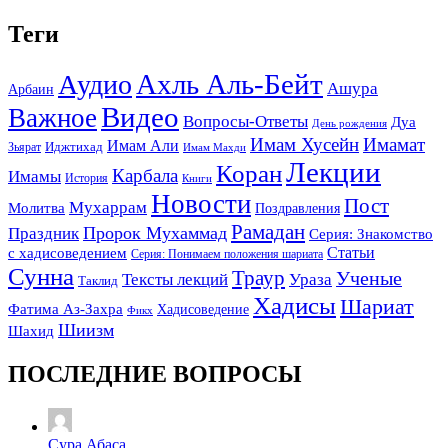
Теги
Ахль Аль-Бейт
Аудио
Ашура
Арбаин
Видео
Важное
Вопросы-Ответы
Дуа
День рождения
Имам Хусейн
Имамат
Имам Али
Зьярат
Иджтихад
Имам Махди
Лекции
Коран
Карбала
Имамы
История
Книги
Новости
Пост
Мухаррам
Молитва
Поздравления
Рамадан
Праздник
Пророк Мухаммад
Серия: Знакомство
Статьи
с хадисоведением
Серия: Понимаем положения шариата
Сунна
Траур
Ученые
Тексты лекций
Ураза
Таклид
Хадисы
Шариат
Фатима Аз-Захра
Хадисоведение
Фикх
Шиизм
Шахид
ПОСЛЕДНИЕ ВОПРОСЫ
Сура Абаса