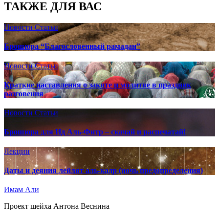
ТАКЖЕ ДЛЯ ВАС
Новости
Статьи
Брошюра “Благословенный рамадан”
Новости
Статьи
Краткие наставления о закяте и молитве в праздник
разговения
Новости
Статьи
Брошюра для Ид Аль-Фитр – скачай и распечатай!
Лекции
Даты и деяния лейлят аль-кадр (ночь предопределения)
Имам Али
Проект шейха Антона Веснина