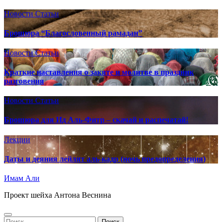
Новости
Статьи
Брошюра “Благословенный рамадан”
Новости
Статьи
Краткие наставления о закяте и молитве в праздник
разговения
Новости
Статьи
Брошюра для Ид Аль-Фитр – скачай и распечатай!
Лекции
Даты и деяния лейлят аль-кадр (ночь предопределения)
Имам Али
Проект шейха Антона Веснина
Найти: