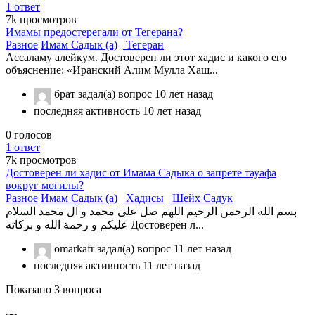
1
ответ
7k
просмотров
Имамы предостерегали от Тегерана?
Разное
Имам Садык (а)
Тегеран
Ассаламу алейкум. Достоверен ли этот хадис и какого его
объяснение: «Иранский Алим Мулла Хаш...
брат
задал(а) вопрос
10 лет назад
последняя активность 10 лет назад
0
голосов
1
ответ
7k
просмотров
Достоверен ли хадис от Имама Садыка о запрете тауафа
вокруг могилы?
Разное
Имам Садык (а)
Хадисы
Шейх Садук
بسم الله الرحمن الرحيم اللهم صل على محمد و آل محمد السلام
عليكم و رحمة الله و بركاته Достоверен л...
omarkafr
задал(а) вопрос
11 лет назад
последняя активность 11 лет назад
Показано 3 вопроса