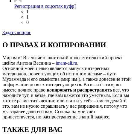
Регистрация в соцсетях куфр?
1
1
0
Задать вопрос
О ПРАВАХ И КОПИРОВАНИИ
Мир вам! Вы читаете шиитский просветительский проект
шейха Антона Веснина –
imam-ali.ru
.
Основной моей целью является выпуск интересных
материалов, повествующих об истинном исламе – пути
Мухаммада и его семейства (мир им!), а также донесение этой
информации до всех интересующихся. В связи с этим, вы
имеете полное право
копировать и распространять
все, что
находите тут, и везде, где вам кажется это уместным. Если вы
хотите разместить лекции или статьи у себя – смело делайте
это, вам не нужно спрашивать у нас разрешения, потому что
мы заранее дали его вам. Ссылка на мой сайт –
приветствуется, но распространение знаний важнее.
ТАКЖЕ ДЛЯ ВАС