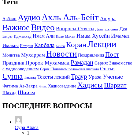
Теги
Ахль Аль-Бейт
Аудио
Ашура
Арбаин
Видео
Важное
Вопросы-Ответы
Дуа
День рождения
Имам Хусейн
Имамат
Имам Али
Зьярат
Иджтихад
Имам Махди
Лекции
Коран
Карбала
Имамы
История
Книги
Новости
Пост
Мухаррам
Молитва
Поздравления
Рамадан
Праздник
Пророк Мухаммад
Серия: Знакомство
Статьи
с хадисоведением
Серия: Понимаем положения шариата
Сунна
Траур
Ученые
Тексты лекций
Ураза
Таклид
Хадисы
Шариат
Фатима Аз-Захра
Хадисоведение
Фикх
Шиизм
Шахид
ПОСЛЕДНИЕ ВОПРОСЫ
Сура Абаса
1