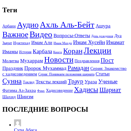
Теги
Ахль Аль-Бейт
Аудио
Ашура
Арбаин
Видео
Важное
Вопросы-Ответы
Дуа
День рождения
Имам Хусейн
Имамат
Имам Али
Зьярат
Иджтихад
Имам Махди
Лекции
Коран
Карбала
Имамы
История
Книги
Новости
Пост
Мухаррам
Молитва
Поздравления
Рамадан
Праздник
Пророк Мухаммад
Серия: Знакомство
Статьи
с хадисоведением
Серия: Понимаем положения шариата
Сунна
Траур
Ученые
Тексты лекций
Ураза
Таклид
Хадисы
Шариат
Фатима Аз-Захра
Хадисоведение
Фикх
Шиизм
Шахид
ПОСЛЕДНИЕ ВОПРОСЫ
Сура Абаса