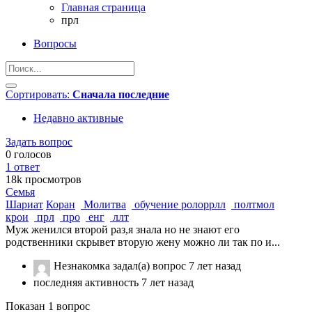
Главная страница
прл
Вопросы
Сортировать:
Сначала последние
Недавно активные
Задать вопрос
0
голосов
1
ответ
18k
просмотров
Семья
Шариат
Коран
Молитва
обучение ролоррлл
полтмол
крои
прл
про
енг
ллт
Муж женился второй раз,я знала но не знают его
родственники скрывет вторую жену можно ли так по и...
Незнакомка
задал(а) вопрос
7 лет назад
последняя активность 7 лет назад
Показан 1 вопрос