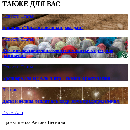
ТАКЖЕ ДЛЯ ВАС
Новости
Статьи
Брошюра “Благословенный рамадан”
Новости
Статьи
Краткие наставления о закяте и молитве в праздник
разговения
Новости
Статьи
Брошюра для Ид Аль-Фитр – скачай и распечатай!
Лекции
Даты и деяния лейлят аль-кадр (ночь предопределения)
Имам Али
Проект шейха Антона Веснина