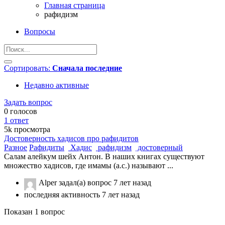
Главная страница
рафидизм
Вопросы
Сортировать:
Сначала последние
Недавно активные
Задать вопрос
0
голосов
1
ответ
5k
просмотра
Достоверность хадисов про рафидитов
Разное
Рафидиты
Хадис
рафидизм
достоверный
Салам алейкум шейх Антон. В наших книгах существуют
множество хадисов, где имамы (а.с.) называют ...
Alper
задал(а) вопрос
7 лет назад
последняя активность 7 лет назад
Показан 1 вопрос