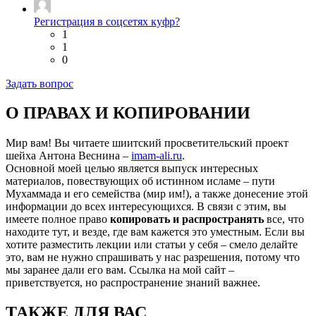
Регистрация в соцсетях куфр?
1
1
0
Задать вопрос
О ПРАВАХ И КОПИРОВАНИИ
Мир вам! Вы читаете шиитский просветительский проект
шейха Антона Веснина –
imam-ali.ru
.
Основной моей целью является выпуск интересных
материалов, повествующих об истинном исламе – пути
Мухаммада и его семейства (мир им!), а также донесение этой
информации до всех интересующихся. В связи с этим, вы
имеете полное право
копировать и распространять
все, что
находите тут, и везде, где вам кажется это уместным. Если вы
хотите разместить лекции или статьи у себя – смело делайте
это, вам не нужно спрашивать у нас разрешения, потому что
мы заранее дали его вам. Ссылка на мой сайт –
приветствуется, но распространение знаний важнее.
ТАКЖЕ ДЛЯ ВАС