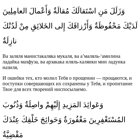
وَزَلَلَ مَنِ اسْتَقالَكَ مُقالَةٌ وَأَعْمالَ العامِلِينَ
لَدَيْكَ مَحْفُوظَةٌ وَأَرْزاقَكَ إِلى الخَلائِقِ مِنْ لَدُنْكَ
نازِلَةٌ
Ва заляля манистакаляка мукаля, ва а’маляль-‘амилина
ладайка махфуза, ва арзакака иляль-халяики мин ладунка
назиля,
И ошибки тех, кто молил Тебя о прощении — прощаются, и
поступки совершающих их сохранены у Тебя, и пропитание
Твое для всех творений ниспосылаемо.
وَعَوائِدَ المَزِيدِ إِلَيْهِمْ واصِلَةٌ وَذُنُوبَ
المُسْتَغْفِرِينَ مَغْفُورَةٌ وَحَوائِجَ خَلْقِكَ عِنْدَكَ
مَقْضِيَّةٌ