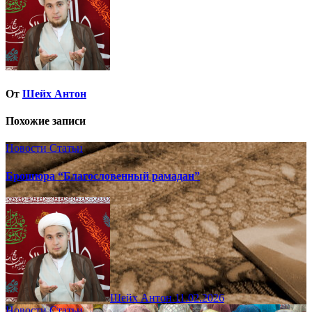
От
Шейх Антон
Похожие записи
Новости
Статьи
Брошюра “Благословенный рамадан”
Шейх Антон
11.02.2026
Новости
Статьи