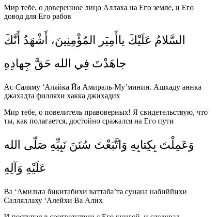
Мир тебе, о доверенное лицо Аллаха на Его земле, и Его
довод для Его рабов
السَّلامُ عَلَيْكَ ياأَمِيَر المُؤْمِنِينَ، أَشْهَدُ أَنَّكَ
جاهَدْتَ فِي الله حَقَّ جِهادِهِ
Ас-Саляму ‘Аляйка Йа Амираль-Му’минин. Ашхаду аннка
джахадта филляхи хакка джихадих
Мир тебе, о повелитель правоверных! Я свидетельствую, что
ты, как полагается, достойно сражался на Его пути
وَعَمِلْتَ بِكِتابِهِ وَاتَّبَعْتَ سُنَنَ نَبِيِّهِ صَلّى الله
عَلَيْهِ وَآلِهِ
Ва ‘Амильта бикитабихи ваттаба’та сунана набиййихи
Салляллаху ‘Алейхи Ва Алих
И поступал в соответствии с Его книгой, и следовал