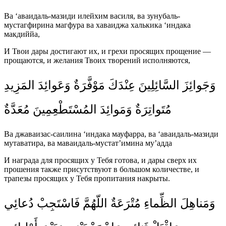
Ва ‘аваидаль-мазиди илейхим василя, ва зунубаль-
мустагфирина магфура ва хаваиджа халькика ‘индака
макдиййа,
И Твои дары достигают их, и грехи просящих прощение —
прощаются, и желания Твоих творений исполняются,
وَجَوائِزَ السَّائِلِينَ عِنْدَكَ مَوْفَّرَةٌ وَعَوائِدَ المَزِيدِ
مُتَواتِرَةٌ وَمَوائِدَ المُسْتَطْعِمِينَ مُعَدَّةٌ
Ва джаваизас-саилина ‘индака мауфарра, ва ‘аваидаль-мазиди
мутаватира, ва маваидаль-мустат’имина му’адда
И награда для просящих у Тебя готова, и дары сверх их
прошения также присутствуют в большом количестве, и
трапезы просящих у Тебя пропитания накрыты.
وَمَناهِلَ الظِّماءِ مُتْرَعَةٌ اللّهُمَّ فَاسْتَجِبْ دُعائِي