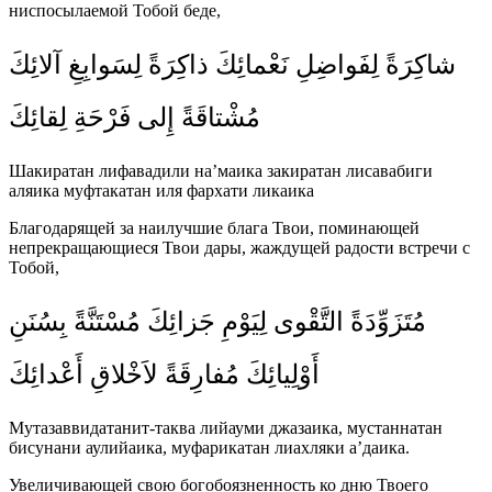
ниспосылаемой Тобой беде,
شاكِرَةً لِفَواضِلِ نَعْمائِكَ ذاكِرَةً لِسَوابِغِ آلائِكَ
مُشْتاقَةً إِلى فَرْحَةِ لِقائِكَ
Шакиратан лифавадили на’маика закиратан лисавабиги
аляика муфтакатан иля фархати ликаика
Благодарящей за наилучшие блага Твои, поминающей
непрекращающиеся Твои дары, жаждущей радости встречи с
Тобой,
مُتَزَوِّدَةً التَّقْوى لِيَوْمِ جَزائِكَ مُسْتَنَّةً بِسُنَنِ
أَوْلِيائِكَ مُفارِقَةً لاَخْلاقِ أَعْدائِكَ
Мутазаввидатанит-таква лийауми джазаика, мустаннатан
бисунани аулийаика, муфарикатан лиахляки а’даика.
Увеличивающей свою богобоязненность ко дню Твоего