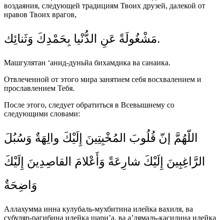
воздаяния, следующей традициям Твоих друзей, далекой от
нравов Твоих врагов,
مَشْغُولَةً عَنِ الدُّنْيا بِحَمْدِكَ وَثَنائِك.
Машгулятан ‘анид-дуньйа бихамдика ва санаика.
Отвлеченной от этого мира занятием себя восхвалением и
прославлением Тебя.
После этого, следует обратиться в Всевышнему со
следующими словами:
اللّهُمَّ إنّ قُلُوبَ المُخْبِتِينَ إِلَيْكَ والِهَةٌ وَسُبُلَ
الرَّاغِبِينَ إِلَيْكَ شارِعَةً وَأَعْلامَ القاصِدِينَ إِلَيْكَ
وَاضِحَةٌ
Аллахумма инна кулубаль-мухбитина илейка вахиля, ва
субуляр-рагибина илейка шари’а, ва а’лямаль-касидина илейка