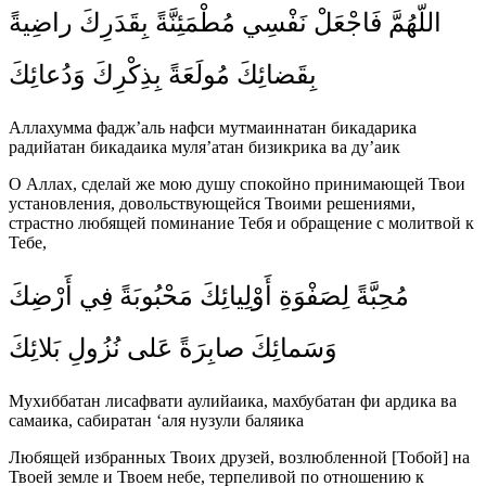
اللّهُمَّ فَاجْعَلْ نَفْسِي مُطْمَئِنَّةً بِقَدَرِكَ راضِيةً
بِقَضائِكَ مُولَعَةً بِذِكْرِكَ وَدُعائِكَ
Аллахумма фадж’аль нафси мутмаиннатан бикадарика
радийатан бикадаика муля’атан бизикрика ва ду’аик
О Аллах, сделай же мою душу спокойно принимающей Твои
установления, довольствующейся Твоими решениями,
страстно любящей поминание Тебя и обращение с молитвой к
Тебе,
مُحِبَّةً لِصَفْوَةِ أَوْلِيائِكَ مَحْبُوبَةً فِي أَرْضِكَ
وَسَمائِكَ صابِرَةً عَلى نُزُولِ بَلائِكَ
Мухиббатан лисафвати аулийаика, махбубатан фи ардика ва
самаика, сабиратан ‘аля нузули баляика
Любящей избранных Твоих друзей, возлюбленной [Тобой] на
Твоей земле и Твоем небе, терпеливой по отношению к