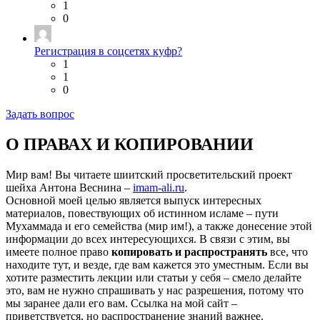
1
0
Регистрация в соцсетях куфр?
1
1
0
Задать вопрос
О ПРАВАХ И КОПИРОВАНИИ
Мир вам! Вы читаете шиитский просветительский проект
шейха Антона Веснина –
imam-ali.ru
.
Основной моей целью является выпуск интересных
материалов, повествующих об истинном исламе – пути
Мухаммада и его семейства (мир им!), а также донесение этой
информации до всех интересующихся. В связи с этим, вы
имеете полное право
копировать и распространять
все, что
находите тут, и везде, где вам кажется это уместным. Если вы
хотите разместить лекции или статьи у себя – смело делайте
это, вам не нужно спрашивать у нас разрешения, потому что
мы заранее дали его вам. Ссылка на мой сайт –
приветствуется, но распространение знаний важнее.