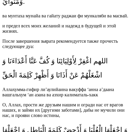
وَمَثْوايَ.
ва мунтаха мунайа ва гайату раджаи фи мункаляби ва масвай.
и предел всех моих желаний и надежд в будущей и этой
жизнях.
После завершения зьярата рекомендуется также прочесть
следующее дуа:
اللهم اغْفِرْ لِأَوْلِيَائِنَا وَ كُفَّ عَنَّا أَعْدَاءَنَا وَ
اشْغَلْهُمْ عَنْ أَذَانَا وَ أَظْهِرْ كَلِمَةَ الْحَقِّ
Аллахумма-гифир ли’аулийаина вакуффа ‘анна а’даана
вашгальхум ‘ан азана ва азхир калиматаль-хакк
О, Аллах, прости же друзьям нашим и огради нас от врагов
наших, и займи их [другими заботами], дабы не мучили они
нас, и прояви слово истины,
وَ اجْعَلْهَا الْعُلْيَا وَ أَدْحِضْ كَلِمَةَ الْبَاطِلِ وَ اجْعَلْهَا