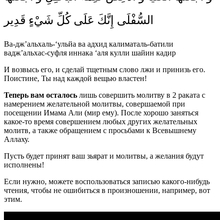
السُّفْلَى إِنَّكَ عَلَى كُلِّ شَيْ‏ءٍ قَدِير
Ва-дж’альхаль-‘ульйа ва адхид калиматаль-батили
вадж’альхас-суфля иннака ‘аля кулли шайин кадир
И возвысь его, и сделай тщетным слово лжи и принизь его.
Поистине, Ты над каждой вещью властен!
Теперь вам осталось
лишь совершить молитву в 2 раката с
намерением желательной молитвы, совершаемой при
посещении Имама Али (мир ему). После хорошо заняться
какое-то время совершением любых других желательных
молитв, а также обращением с просьбами к Всевышнему
Аллаху.
Пусть будет принят ваш зьярат и молитвы, а желания будут
исполнены!
Если нужно, можете воспользоваться записью какого-нибудь
чтения, чтобы не ошибиться в произношении, например, вот
этим.