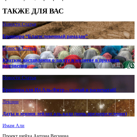
ТАКЖЕ ДЛЯ ВАС
Новости
Статьи
Брошюра “Благословенный рамадан”
Новости
Статьи
Краткие наставления о закяте и молитве в праздник
разговения
Новости
Статьи
Брошюра для Ид Аль-Фитр – скачай и распечатай!
Лекции
Даты и деяния лейлят аль-кадр (ночь предопределения)
Имам Али
Проект шейха Антона Веснина