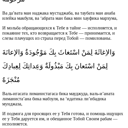
Ва да’вата ман наджака мустаджаба, ва таубата ман анаба
илейка макбуля, ва ‘абрата ман бака мин хауфика мархума,
И мольба обращающихся к Тебе в тайне — исполняется, и
покаяние тех, кто возвращается к Тебе — принимается, и
слезы плачущих из страха перед Тобой — помилованы.
وَالاِغاثَةَ لِمَنْ اسْتَغاثَ بِكَ مَوْجُودَةٌ وَالإعانَةَ
لِمَنْ اسْتَعانَ بِكَ مَبْذُولَةٌ وَعِداتِكَ لِعِبادِكَ
مُنْجَزَهٌ
Валь-игасата лиманистагаса бика мауджуда, валь-и’аната
лиманиста’ана бика мабзуля, ва ‘идатика ли’ибадика
мунджаза,
И подмога для просящих ее у Тебя готова, и помощь ищущих
ее у Тебя даруется им, и обещанное Тобой Своим рабам —
исполняется.