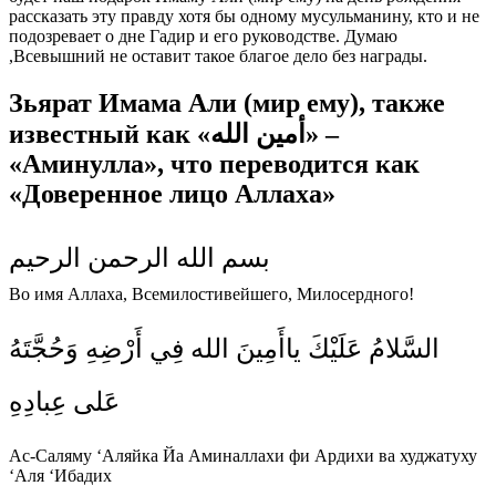
рассказать эту правду хотя бы одному мусульманину, кто и не
подозревает о дне Гадир и его руководстве. Думаю
,Всевышний не оставит такое благое дело без награды.
Зьярат Имама Али (мир ему), также
известный как «أمين الله» –
«Аминулла», что переводится как
«Доверенное лицо Аллаха»
بسم الله الرحمن الرحيم
Во имя Аллаха, Всемилостивейшего, Милосердного!
السَّلامُ عَلَيْكَ ياأَمِينَ الله فِي أَرْضِهِ وَحُجَّتَهُ
عَلى عِبادِهِ
Ас-Саляму ‘Аляйка Йа Аминаллахи фи Ардихи ва худжатуху
‘Аля ‘Ибадих