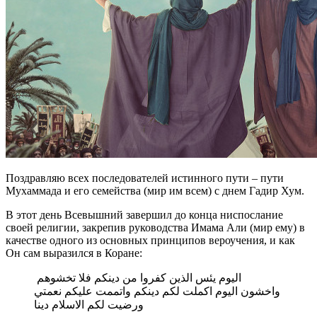
Поздравляю всех последователей истинного пути – пути
Мухаммада и его семейства (мир им всем) с днем Гадир Хум.
В этот день Всевышний завершил до конца ниспослание
своей религии, закрепив руководства Имама Али (мир ему) в
качестве одного из основных принципов вероучения, и как
Он сам выразился в Коране:
اليوم يئس الذين كفروا من دينكم فلا تخشوهم
واخشون اليوم اكملت لكم دينكم واتممت عليكم نعمتي
ورضيت لكم الاسلام دينا