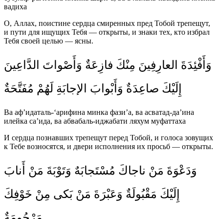
вадиха
О, Аллах, поистине сердца смиренных пред Тобой трепещут,
и пути для ищущих Тебя — открыты, и знаки тех, кто избрал
Тебя своей целью — ясны.
وَأَفْئِدَةَ العارِفِينَ مِنْكَ فازِعَةٌ وَأَصْواتَ الدَّاعِينَ
إِلَيْكَ صاعِدَةٌ وَأَبْوابَ الإجابَةِ لَهُمْ مُفَتَّحَةٌ
Ва аф’идаталь-‘арифина минка фази’а, ва асватад-да’ина
илейка са’ида, ва абвабаль-иджабати ляхум муфаттаха
И сердца познавших трепещут перед Тобой, и голоса зовущих
к Тебе возносятся, и двери исполнения их просьб — открыты.
وَدَعْوَةَ مَنْ ناجاكَ مُسْتَجابَهٌ وَتَوْبَةَ مَنْ أَنابَ
إِلَيْكَ مَقْبُولَةٌ وَعَبْرَةَ مَنْ بَكى مِنْ خَوْفِكَ
مَرْحُومَةٌ