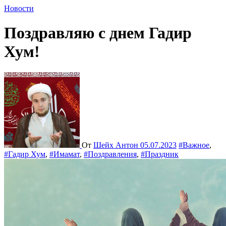
Новости
Поздравляю с днем Гадир
Хум!
От
Шейх Антон
05.07.2023
#Важное
,
#Гадир Хум
,
#Имамат
,
#Поздравления
,
#Праздник