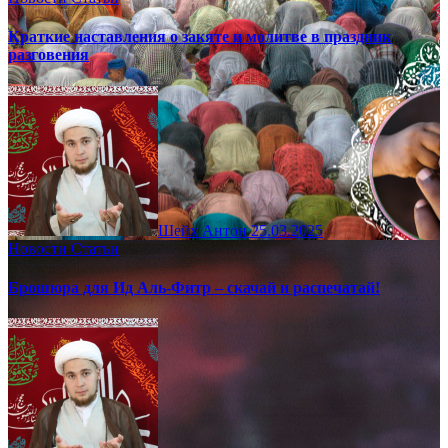
Краткие наставления о закяте и молитве в праздник
разговения
Шейх Антон
25.03.2025
Новости
Статьи
Брошюра для Ид Аль-Фитр – скачай и распечатай!