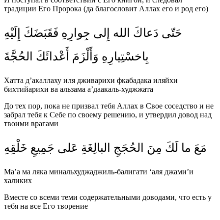
традиции Его Пророка (да благословит Аллах его и род его)
حَتّى دَعاكَ الله إِلى جِوارِهِ فَقَبَضَكَ إِلَيْهِ
بِاخسْتِيارِهِ وَأَلْزَمَ أَعْدائَكَ الحُجَّةَ
Хатта д’акаллаху иля дживарихи фкабадака иляйхи
бихтийарихи ва альзама а’даакаль-худжжата
До тех пор, пока не призвал тебя Аллах в Свое соседство и не
забрал тебя к Себе по своему решению, и утвердил довод над
твоими врагами
مَعَ ما لَكَ مِنَ الحُجَجِ البالِغَةِ عَلى جَمِيعِ خَلْقِهِ
Ма’а ма ляка минальхуджаджиль-балигати ‘аля джами’и
халиких
Вместе со всеми теми содержательными доводами, что есть у
тебя на все Его творение