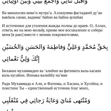
وَاقْبَلْ ثَنائِي وَاجْمَعْ بَيْنِي وَبَيْنَ أَوْلِيائِي
Ва манахиляз-зима’и мутра’а. Аллахумма фастаджиб ду’аи
вакбаль санаи, ваджма’ байни ва байна аулийаи
И источники для уталения жажды полны до краев. О, Аллах,
ответь же на мою мольбу, прими мое восхваление и собери
меня [в раю] вместе с моими покровителями,
بِحَقِّ مُحَمَّدٍ وَعَلِيٍّ وَفاطِمَةَ وَالحَسَنِ وَالحُسَيْنِ
إِنَّكَ وَلِيُّ نَعْمائِي
Бихакки мухаммадин ва ‘алийин ва фатимата валь-хасани
валь-хусайни. Иннака валиййу на’маи
Ради Мухаммада и Али, и Фатимы, и Хасана, и Хусейна, и
поистине Ты – единственный источник благ моих,
وَمُنْتَهى مُنايَ وَغايَةُ رَجائِي فِي مُنْقَلَبِي