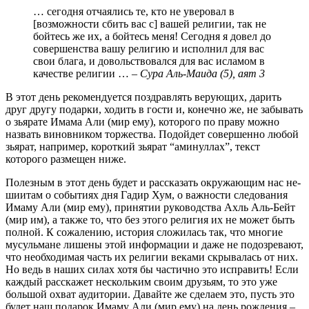
… сегодня отчаялись те, кто не уверовал в
[возможности сбить вас с] вашей религии, так не
бойтесь же их, а бойтесь меня! Сегодня я довел до
совершенства вашу религию и исполнил для вас
свои блага, и довольствовался для вас исламом в
качестве религии … –
Сура Аль-Маида (5), аят 3
В этот день рекомендуется поздравлять верующих, дарить
друг другу подарки, ходить в гости и, конечно же, не забывать
о зьярате Имама Али (мир ему), которого по праву можно
назвать виновником торжества. Подойдет совершенно любой
зьярат, например, короткий зьярат “аминуллах”, текст
которого размещен ниже.
Полезным в этот день будет и рассказать окружающим нас не-
шиитам о событиях дня Гадир Хум, о важности следования
Имаму Али (мир ему), принятии руководства Ахль Аль-Бейт
(мир им), а также то, что без этого религия их не может быть
полной. К сожалению, история сложилась так, что многие
мусульмане лишены этой информации и даже не подозревают,
что необходимая часть их религии веками скрывалась от них.
Но ведь в наших силах хотя бы частично это исправить! Если
каждый расскажет нескольким своим друзьям, то это уже
большой охват аудитории. Давайте же сделаем это, пусть это
будет наш подарок Имаму Али (мир ему) на день рождения –