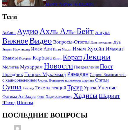
Шейх Антон
16.03.2025
Теги
Ахль Аль-Бейт
Аудио
Ашура
Арбаин
Видео
Важное
Вопросы-Ответы
Дуа
День рождения
Имам Хусейн
Имамат
Имам Али
Зьярат
Иджтихад
Имам Махди
Лекции
Коран
Карбала
Имамы
История
Книги
Новости
Пост
Мухаррам
Молитва
Поздравления
Рамадан
Праздник
Пророк Мухаммад
Серия: Знакомство
Статьи
с хадисоведением
Серия: Понимаем положения шариата
Сунна
Траур
Ученые
Тексты лекций
Ураза
Таклид
Хадисы
Шариат
Фатима Аз-Захра
Хадисоведение
Фикх
Шиизм
Шахид
ПОСЛЕДНИЕ ВОПРОСЫ