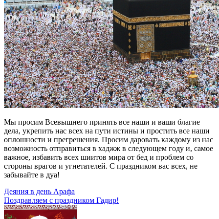
Мы просим Всевышнего принять все наши и ваши благие
дела, укрепить нас всех на пути истины и простить все наши
оплошности и прегрешения. Просим даровать каждому из нас
возможность отправиться в хаджж в следующем году и, самое
важное, избавить всех шиитов мира от бед и проблем со
стороны врагов и угнетателей. С праздником вас всех, не
забывайте в дуа!
Навигация
Деяния в день Арафа
Поздравляем с праздником Гадир!
по