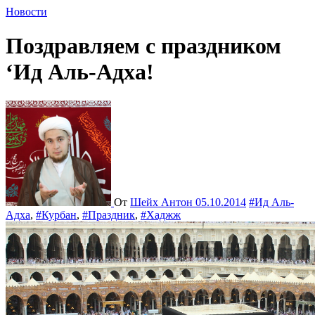
Новости
Поздравляем с праздником
‘Ид Аль-Адха!
От
Шейх Антон
05.10.2014
#Ид Аль-
Адха
,
#Курбан
,
#Праздник
,
#Хаджж