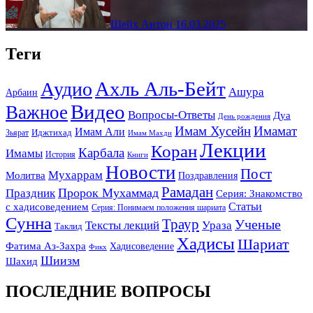
Шейх Антон
16.03.2025
Теги
Ахль Аль-Бейт
Аудио
Ашура
Арбаин
Видео
Важное
Вопросы-Ответы
Дуа
День рождения
Имам Хусейн
Имамат
Имам Али
Зьярат
Иджтихад
Имам Махди
Лекции
Коран
Карбала
Имамы
История
Книги
Новости
Пост
Мухаррам
Молитва
Поздравления
Рамадан
Праздник
Пророк Мухаммад
Серия: Знакомство
Статьи
с хадисоведением
Серия: Понимаем положения шариата
Сунна
Траур
Ученые
Тексты лекций
Ураза
Таклид
Хадисы
Шариат
Фатима Аз-Захра
Хадисоведение
Фикх
Шиизм
Шахид
ПОСЛЕДНИЕ ВОПРОСЫ