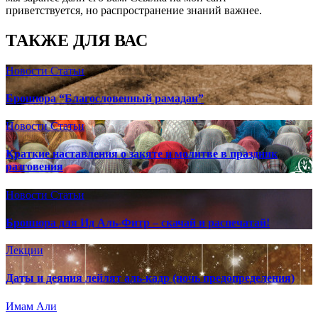
приветствуется, но распространение знаний важнее.
ТАКЖЕ ДЛЯ ВАС
Новости
Статьи
Брошюра “Благословенный рамадан”
Новости
Статьи
Краткие наставления о закяте и молитве в праздник
разговения
Новости
Статьи
Брошюра для Ид Аль-Фитр – скачай и распечатай!
Лекции
Даты и деяния лейлят аль-кадр (ночь предопределения)
Имам Али