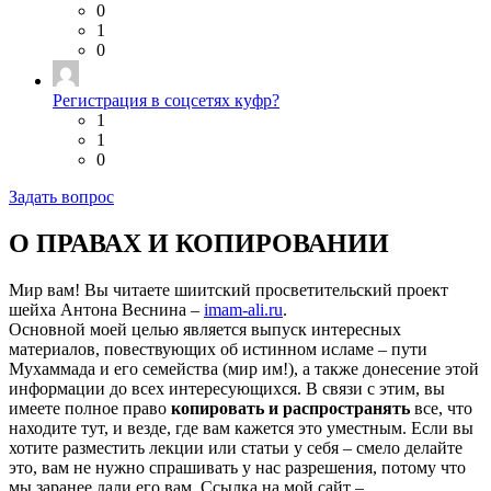
0
1
0
Регистрация в соцсетях куфр?
1
1
0
Задать вопрос
О ПРАВАХ И КОПИРОВАНИИ
Мир вам! Вы читаете шиитский просветительский проект
шейха Антона Веснина –
imam-ali.ru
.
Основной моей целью является выпуск интересных
материалов, повествующих об истинном исламе – пути
Мухаммада и его семейства (мир им!), а также донесение этой
информации до всех интересующихся. В связи с этим, вы
имеете полное право
копировать и распространять
все, что
находите тут, и везде, где вам кажется это уместным. Если вы
хотите разместить лекции или статьи у себя – смело делайте
это, вам не нужно спрашивать у нас разрешения, потому что
мы заранее дали его вам. Ссылка на мой сайт –