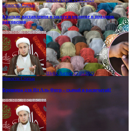
Новости
Статьи
Краткие наставления о закяте и молитве в праздник
разговения
Шейх Антон
25.03.2025
Новости
Статьи
Брошюра для Ид Аль-Фитр – скачай и распечатай!