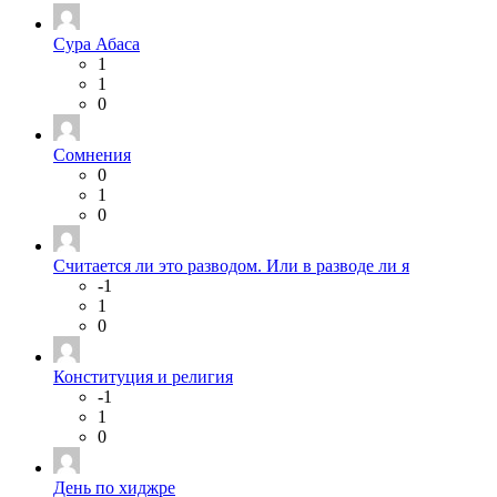
Сура Абаса
1
1
0
Сомнения
0
1
0
Считается ли это разводом. Или в разводе ли я
-1
1
0
Конституция и религия
-1
1
0
День по хиджре