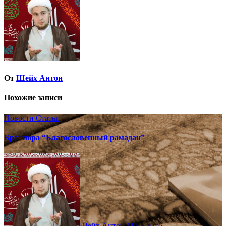
записям
От
Шейх Антон
Похожие записи
Новости
Статьи
Брошюра “Благословенный рамадан”
Шейх Антон
11.02.2026