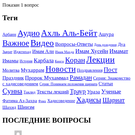
Показан 1 вопрос
Теги
Ахль Аль-Бейт
Аудио
Ашура
Арбаин
Видео
Важное
Вопросы-Ответы
Дуа
День рождения
Имам Хусейн
Имамат
Имам Али
Зьярат
Иджтихад
Имам Махди
Лекции
Коран
Карбала
Имамы
История
Книги
Новости
Пост
Мухаррам
Молитва
Поздравления
Рамадан
Праздник
Пророк Мухаммад
Серия: Знакомство
Статьи
с хадисоведением
Серия: Понимаем положения шариата
Сунна
Траур
Ученые
Тексты лекций
Ураза
Таклид
Хадисы
Шариат
Фатима Аз-Захра
Хадисоведение
Фикх
Шиизм
Шахид
ПОСЛЕДНИЕ ВОПРОСЫ