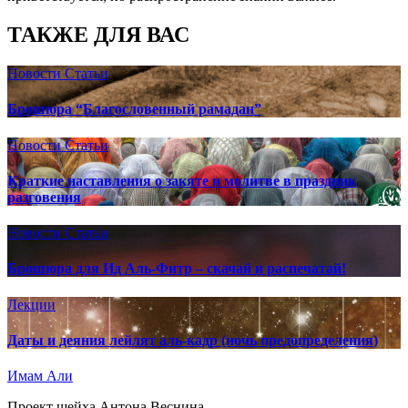
ТАКЖЕ ДЛЯ ВАС
Новости
Статьи
Брошюра “Благословенный рамадан”
Новости
Статьи
Краткие наставления о закяте и молитве в праздник
разговения
Новости
Статьи
Брошюра для Ид Аль-Фитр – скачай и распечатай!
Лекции
Даты и деяния лейлят аль-кадр (ночь предопределения)
Имам Али
Проект шейха Антона Веснина