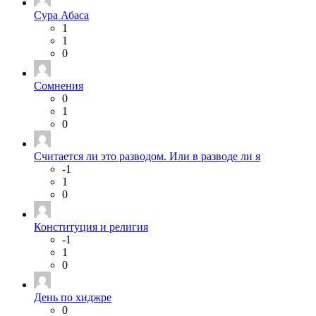
Сура Абаса
1
1
0
Сомнения
0
1
0
Считается ли это разводом. Или в разводе ли я
-1
1
0
Конституция и религия
-1
1
0
День по хиджре
0