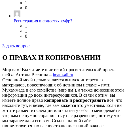
1
0
Регистрация в соцсетях куфр?
1
1
0
Задать вопрос
О ПРАВАХ И КОПИРОВАНИИ
Мир вам! Вы читаете шиитский просветительский проект
шейха Антона Веснина –
imam-ali.ru
.
Основной моей целью является выпуск интересных
материалов, повествующих об истинном исламе – пути
Мухаммада и его семейства (мир им!), а также донесение этой
информации до всех интересующихся. В связи с этим, вы
имеете полное право
копировать и распространять
все, что
находите тут, и везде, где вам кажется это уместным. Если вы
хотите разместить лекции или статьи у себя – смело делайте
это, вам не нужно спрашивать у нас разрешения, потому что
мы заранее дали его вам. Ссылка на мой сайт –
приветствуется, но распространение знаний важнее.