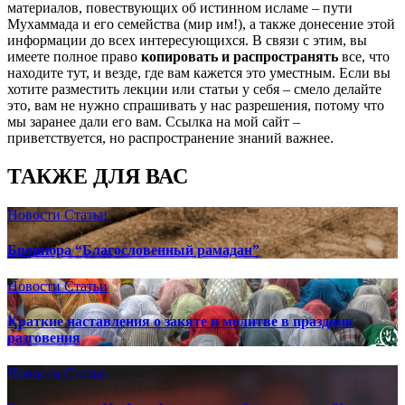
материалов, повествующих об истинном исламе – пути
Мухаммада и его семейства (мир им!), а также донесение этой
информации до всех интересующихся. В связи с этим, вы
имеете полное право
копировать и распространять
все, что
находите тут, и везде, где вам кажется это уместным. Если вы
хотите разместить лекции или статьи у себя – смело делайте
это, вам не нужно спрашивать у нас разрешения, потому что
мы заранее дали его вам. Ссылка на мой сайт –
приветствуется, но распространение знаний важнее.
ТАКЖЕ ДЛЯ ВАС
Новости
Статьи
Брошюра “Благословенный рамадан”
Новости
Статьи
Краткие наставления о закяте и молитве в праздник
разговения
Новости
Статьи