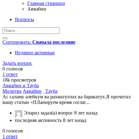
Главная страница
Аввабин
Вопросы
Сортировать:
Сначала последние
Недавно активные
Задать вопрос
0
голосов
1
ответ
18k
просмотров
Аввабин и Тауба
Молитва
Аввабин
Тауба
Ас саламу алейкум ва рахматуллах ва баракатух.Я прочитал
вашу статью «ПЛанируем время соглас...
Элариз
задал(а) вопрос
8 лет назад
последняя активность 8 лет назад
0
голосов
1
ответ