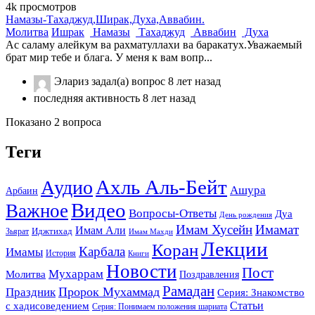
4k
просмотров
Намазы-Тахаджуд,Ширак,Духа,Аввабин.
Молитва
Ишрак
Намазы
Тахаджуд
Аввабин
Духа
Ас саламу алейкум ва рахматуллахи ва баракатух.Уважаемый
брат мир тебе и блага. У меня к вам вопр...
Элариз
задал(а) вопрос
8 лет назад
последняя активность 8 лет назад
Показано 2 вопроса
Теги
Ахль Аль-Бейт
Аудио
Ашура
Арбаин
Видео
Важное
Вопросы-Ответы
Дуа
День рождения
Имам Хусейн
Имамат
Имам Али
Зьярат
Иджтихад
Имам Махди
Лекции
Коран
Карбала
Имамы
История
Книги
Новости
Пост
Мухаррам
Молитва
Поздравления
Рамадан
Праздник
Пророк Мухаммад
Серия: Знакомство
Статьи
с хадисоведением
Серия: Понимаем положения шариата