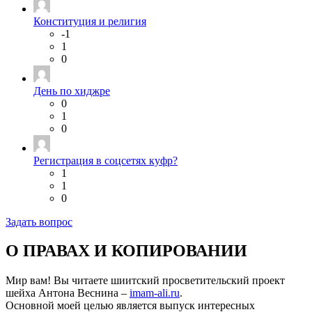
Конституция и религия
-1
1
0
День по хиджре
0
1
0
Регистрация в соцсетях куфр?
1
1
0
Задать вопрос
О ПРАВАХ И КОПИРОВАНИИ
Мир вам! Вы читаете шиитский просветительский проект
шейха Антона Веснина –
imam-ali.ru
.
Основной моей целью является выпуск интересных