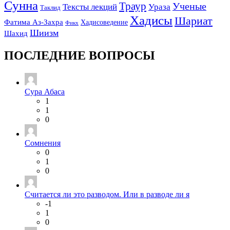
Сунна
Траур
Ученые
Тексты лекций
Ураза
Таклид
Хадисы
Шариат
Фатима Аз-Захра
Хадисоведение
Фикх
Шиизм
Шахид
ПОСЛЕДНИЕ ВОПРОСЫ
Сура Абаса
1
1
0
Сомнения
0
1
0
Считается ли это разводом. Или в разводе ли я
-1
1
0