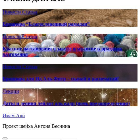
Новости
Статьи
Брошюра “Благословенный рамадан”
Новости
Статьи
Краткие наставления о закяте и молитве в праздник
разговения
Новости
Статьи
Брошюра для Ид Аль-Фитр – скачай и распечатай!
Лекции
Даты и деяния лейлят аль-кадр (ночь предопределения)
Имам Али
Проект шейха Антона Веснина