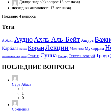
Диляра
задал(а) вопрос
13 лет назад
последняя активность 13 лет назад
Показано 4 вопроса
Теги
Ахль Аль-Бейт
Аудио
Важн
Ашура
Арбаин
Лекции
Н
Коран
Карбала
Мухаррам
Молитва
Книги
Сунна
Траур
Тексты лекций
Статьи
положения шариата
Таклид
ПОСЛЕДНИЕ ВОПРОСЫ
Сура Абаса
1
1
0
Сомнения