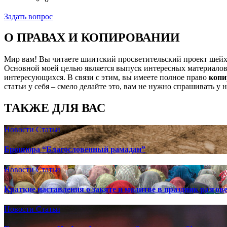
Задать вопрос
О ПРАВАХ И КОПИРОВАНИИ
Мир вам! Вы читаете шиитский просветительский проект шей
Основной моей целью является выпуск интересных материалов,
интересующихся. В связи с этим, вы имеете полное право
копи
статьи у себя – смело делайте это, вам не нужно спрашивать у 
ТАКЖЕ ДЛЯ ВАС
Новости
Статьи
Брошюра “Благословенный рамадан”
Новости
Статьи
Краткие наставления о закяте и молитве в праздник разгов
Новости
Статьи