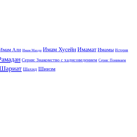
Имам Хусейн
Имамат
Имамы
Имам Али
История
Имам Махди
Рамадан
Серия: Знакомство с хадисоведением
Серия: Понимаем
Шариат
Шиизм
Шахид