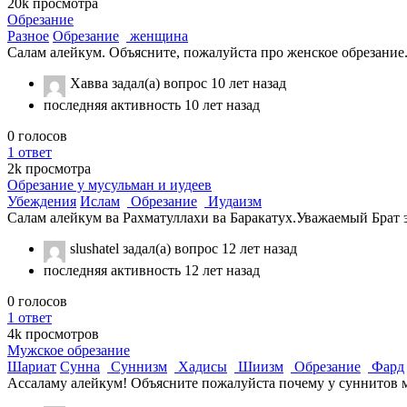
20k
просмотра
Обрезание
Разное
Обрезание
женщина
Салам алейкум. Объясните, пожалуйста про женское обрезание. Ес
Хавва
задал(а) вопрос
10 лет назад
последняя активность 10 лет назад
0
голосов
1
ответ
2k
просмотра
Обрезание у мусульман и иудеев
Убеждения
Ислам
Обрезание
Иудаизм
Салам алейкум ва Рахматуллахи ва Баракатух.Уважаемый Брат эт
slushatel
задал(а) вопрос
12 лет назад
последняя активность 12 лет назад
0
голосов
1
ответ
4k
просмотров
Мужское обрезание
Шариат
Сунна
Суннизм
Хадисы
Шиизм
Обрезание
Фард
Ассаламу алейкум! Объясните пожалуйста почему у суннитов му