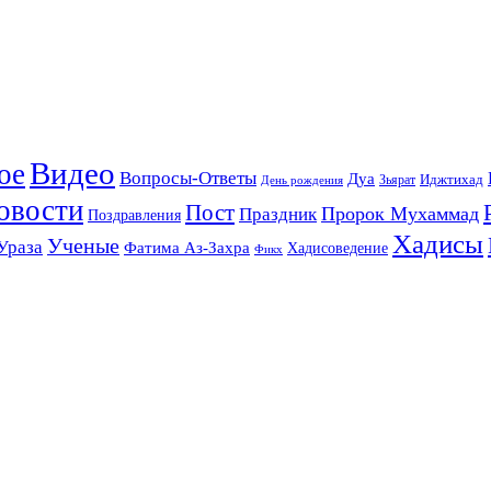
Видео
ое
Вопросы-Ответы
Дуа
Зьярат
Иджтихад
День рождения
овости
Пост
Праздник
Пророк Мухаммад
Поздравления
Хадисы
Ученые
Ураза
Фатима Аз-Захра
Хадисоведение
Фикх