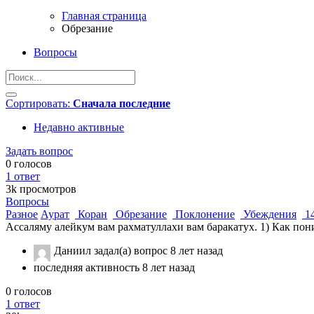
Главная страница
Обрезание
Вопросы
Сортировать:
Сначала последние
Недавно активные
Задать вопрос
0
голосов
1
ответ
3k
просмотров
Вопросы
Разное
Аурат
Коран
Обрезание
Поклонение
Убеждения
1
Ассаляму алейкум вам рахматуллахи вам баракатух. 1) Как поним
Даниил
задал(а) вопрос
8 лет назад
последняя активность 8 лет назад
0
голосов
1
ответ