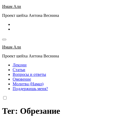
Перейти
Имам Али
к
Проект шейха Антона Веснина
содержимому
Имам Али
Проект шейха Антона Веснина
Лекции
Статьи
Вопросы и ответы
Омовение
Молитва (Намаз)
Поддержишь меня?
Тег: Обрезание