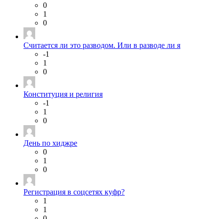
0
1
0
Считается ли это разводом. Или в разводе ли я
-1
1
0
Конституция и религия
-1
1
0
День по хиджре
0
1
0
Регистрация в соцсетях куфр?
1
1
0