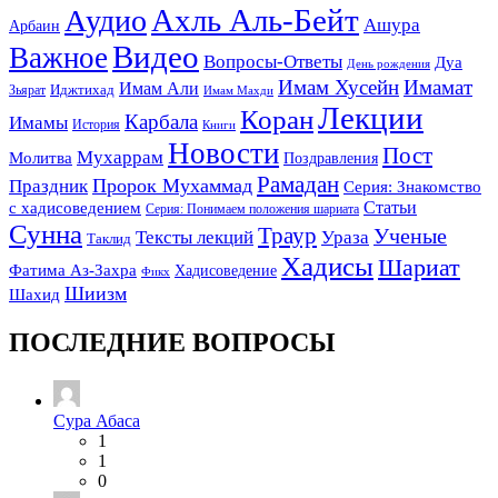
Ахль Аль-Бейт
Аудио
Ашура
Арбаин
Видео
Важное
Вопросы-Ответы
Дуа
День рождения
Имам Хусейн
Имамат
Имам Али
Зьярат
Иджтихад
Имам Махди
Лекции
Коран
Карбала
Имамы
История
Книги
Новости
Пост
Мухаррам
Молитва
Поздравления
Рамадан
Праздник
Пророк Мухаммад
Серия: Знакомство
Статьи
с хадисоведением
Серия: Понимаем положения шариата
Сунна
Траур
Ученые
Тексты лекций
Ураза
Таклид
Хадисы
Шариат
Фатима Аз-Захра
Хадисоведение
Фикх
Шиизм
Шахид
ПОСЛЕДНИЕ ВОПРОСЫ
Сура Абаса
1
1
0