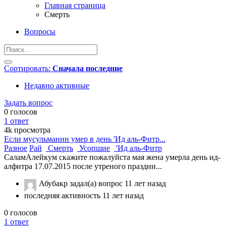
Главная страница
Смерть
Вопросы
Сортировать:
Сначала последние
Недавно активные
Задать вопрос
0
голосов
1
ответ
4k
просмотра
Если мусульманин умер в день 'Ид аль-Фитр...
Разное
Рай
Смерть
Усопшие
'Ид аль-Фитр
СаламАлейкум скажите пожалуйста мая жена умерла день ид-
алфитра 17.07.2015 после утреного праздни...
Абубакр
задал(а) вопрос
11 лет назад
последняя активность 11 лет назад
0
голосов
1
ответ