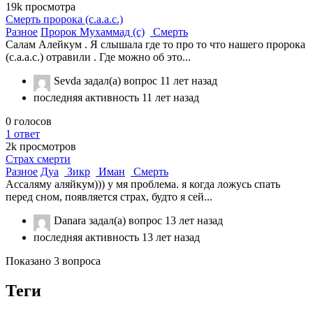
19k
просмотра
Смерть пророка (с.а.а.с.)
Разное
Пророк Мухаммад (с)
Смерть
Салам Алейкум . Я слышала где то про то что нашего пророка
(с.а.а.с.) отравили . Где можно об это...
Sevda
задал(а) вопрос
11 лет назад
последняя активность 11 лет назад
0
голосов
1
ответ
2k
просмотров
Страх смерти
Разное
Дуа
Зикр
Иман
Смерть
Ассаляму аляйкум))) у мя проблема. я когда ложусь спать
перед сном, появляется страх, будто я сей...
Danara
задал(а) вопрос
13 лет назад
последняя активность 13 лет назад
Показано 3 вопроса
Теги