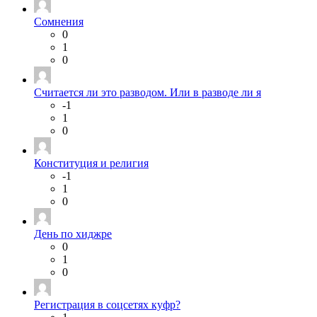
Сомнения
0
1
0
Считается ли это разводом. Или в разводе ли я
-1
1
0
Конституция и религия
-1
1
0
День по хиджре
0
1
0
Регистрация в соцсетях куфр?