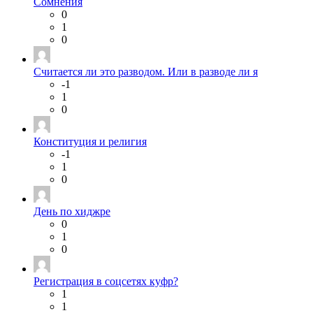
Сомнения
0
1
0
Считается ли это разводом. Или в разводе ли я
-1
1
0
Конституция и религия
-1
1
0
День по хиджре
0
1
0
Регистрация в соцсетях куфр?
1
1