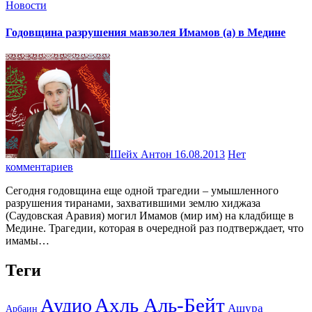
Новости
Годовщина разрушения мавзолея Имамов (а) в Медине
Шейх Антон
16.08.2013
Нет
комментариев
Сегодня годовщина еще одной трагедии – умышленного
разрушения тиранами, захватившими землю хиджаза
(Саудовская Аравия) могил Имамов (мир им) на кладбище в
Медине. Трагедии, которая в очередной раз подтверждает, что
имамы…
Теги
Ахль Аль-Бейт
Аудио
Ашура
Арбаин