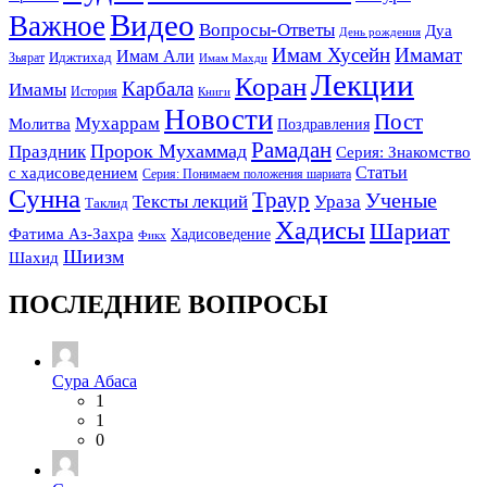
Видео
Важное
Вопросы-Ответы
Дуа
День рождения
Имам Хусейн
Имамат
Имам Али
Зьярат
Иджтихад
Имам Махди
Лекции
Коран
Карбала
Имамы
История
Книги
Новости
Пост
Мухаррам
Молитва
Поздравления
Рамадан
Праздник
Пророк Мухаммад
Серия: Знакомство
Статьи
с хадисоведением
Серия: Понимаем положения шариата
Сунна
Траур
Ученые
Тексты лекций
Ураза
Таклид
Хадисы
Шариат
Фатима Аз-Захра
Хадисоведение
Фикх
Шиизм
Шахид
ПОСЛЕДНИЕ ВОПРОСЫ
Сура Абаса
1
1
0