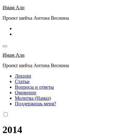
Перейти
Имам Али
к
Проект шейха Антона Веснина
содержимому
Имам Али
Проект шейха Антона Веснина
Лекции
Статьи
Вопросы и ответы
Омовение
Молитва (Намаз)
Поддержишь меня?
2014