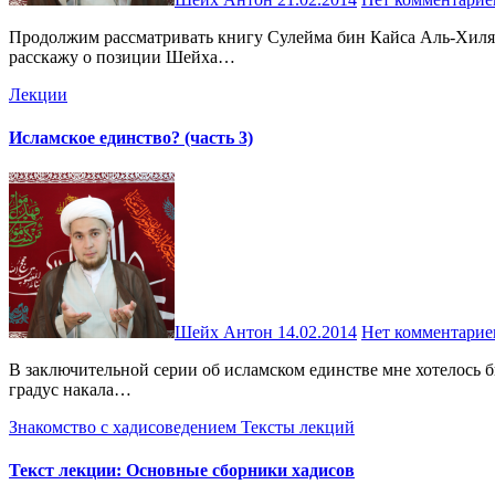
Продолжим рассматривать книгу Сулейма бин Кайса Аль-Хиляли – участника многих сражений Имама Али (мир ему) и свидетеля важнейших событий в истории ислама. В этой части я
расскажу о позиции Шейха…
Лекции
Исламское единство? (часть 3)
Шейх Антон
14.02.2014
Нет комментарие
В заключительной серии об исламском единстве мне хотелось бы кратко изложить свое видение решения, которое пусть и не полностью избавит от проблем, но поможет так или иначе снизить
градус накала…
Знакомство с хадисоведением
Тексты лекций
Текст лекции: Основные сборники хадисов