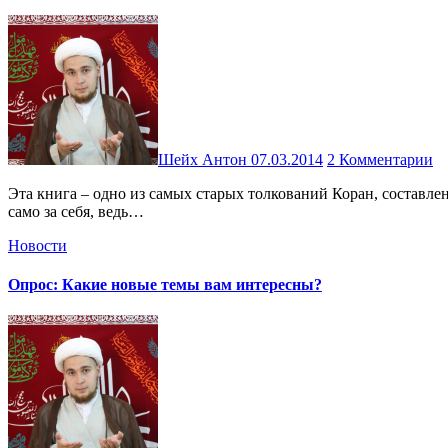
Шейх Антон
07.03.2014
2 Комментарии
Эта книга – одно из самых старых толкований Коран, составленное последователями Ахль Аль-Бейт (мир им) и дошедшее до наших дней. Авторство Али бин Ибрахима Аль-Кумми говорит
само за себя, ведь…
Новости
Опрос: Какие новые темы вам интересны?