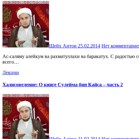
Шейх Антон
25.02.2014
Нет комментарие
Ас-саляму алейкум ва рахматуллахи ва баракатух. С радостью сообщаю вам, что теперь у нас на сайте http://imam-ali.ru удобно скачать любой материал в формате PDF или же напечатать его без
всего…
Лекции
Хадисоведение: О книге Сулейма бин Кайса – часть 2
Шейх Антон
21.02.2014
Нет комментарие