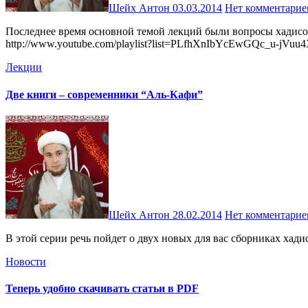
Шейх Антон
03.03.2014
Нет комментарие
Последнее время основной темой лекций были вопросы хадисоведения, и в этой серии вышло уже 10 лекций, которые вы можете посмотреть на моем канале в YouTube:
http://www.youtube.com/playlist?list=PLfhXnIbYcEwGQc_u-jVu
Лекции
Две книги – современники “Аль-Кафи”
Шейх Антон
28.02.2014
Нет комментарие
В этой серии речь пойдет о двух новых для вас сборниках ха
Новости
Теперь удобно скачивать статьи в PDF