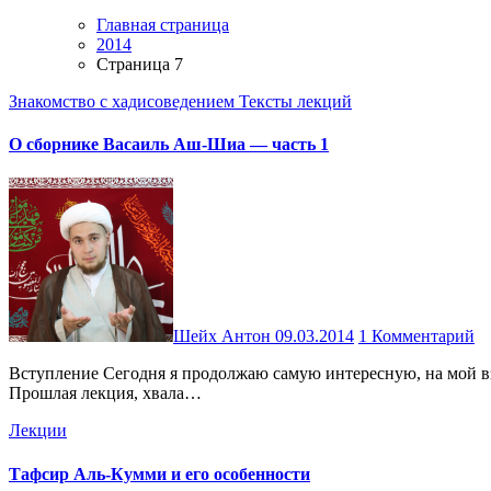
Главная страница
2014
Страница 7
Знакомство с хадисоведением
Тексты лекций
О сборнике Васаиль Аш-Шиа — часть 1
Шейх Антон
09.03.2014
1 Комментарий
Вступление Сегодня я продолжаю самую интересную, на мой взгляд, серию из записанных мной лекций. Это серия – «Знакомство с хадисоведением». То есть знакомство с науками о хадисах.
Прошлая лекция, хвала…
Лекции
Тафсир Аль-Кумми и его особенности