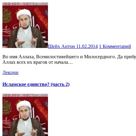
Шейх Антон
11.02.2014
1 Комментарий
Во имя Аллаха, Вcемилостивейшего и Милосердного. Да прибудет мир Его и благословение над нашим пророком Мухаммадом и его пречистым семейством. И да проклянет Всевышний
Аллах всех их врагов от начала…
Лекции
Исламское единство? (часть 2)