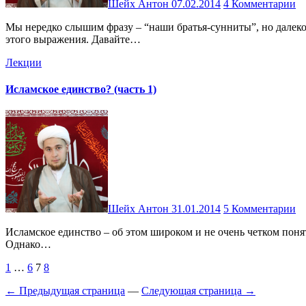
Шейх Антон
07.02.2014
4 Комментарии
Мы нередко слышим фразу – “наши братья-сунниты”, но далеко не все задумываются над ней. В этой серии я отвечаю на вопрос, поставленный в конце предыдущей лекции, касающийся
этого выражения. Давайте…
Лекции
Исламское единство? (часть 1)
Шейх Антон
31.01.2014
5 Комментарии
Исламское единство – об этом широком и не очень четком понятии вы слышали, наверняка, много раз. Некоторых (в том числе и меня) эта тема даже успела довольно сильно утомить.
Однако…
Пагинация
1
…
6
7
8
записей
← Предыдущая страница
—
Следующая страница →