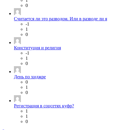
1
0
Считается ли это разводом. Или в разводе ли я
-1
1
0
Конституция и религия
-1
1
0
День по хиджре
0
1
0
Регистрация в соцсетях куфр?
1
1
0