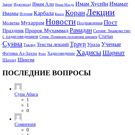
Имам Хусейн
Имамат
Имам Али
Зьярат
Иджтихад
Имам Махди
Лекции
Коран
Карбала
Имамы
История
Книги
Новости
Пост
Мухаррам
Молитва
Поздравления
Рамадан
Праздник
Пророк Мухаммад
Серия: Знакомство
Статьи
с хадисоведением
Серия: Понимаем положения шариата
Сунна
Траур
Ученые
Тексты лекций
Ураза
Таклид
Хадисы
Шариат
Фатима Аз-Захра
Хадисоведение
Фикх
Шиизм
Шахид
ПОСЛЕДНИЕ ВОПРОСЫ
Сура Абаса
1
1
0
Сомнения
0