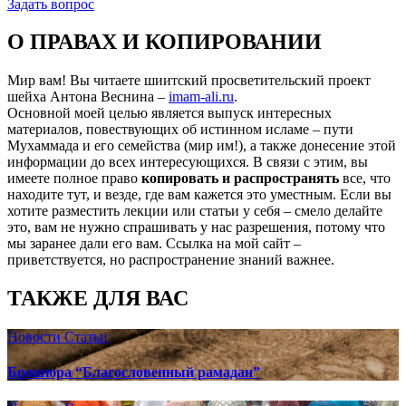
Задать вопрос
О ПРАВАХ И КОПИРОВАНИИ
Мир вам! Вы читаете шиитский просветительский проект
шейха Антона Веснина –
imam-ali.ru
.
Основной моей целью является выпуск интересных
материалов, повествующих об истинном исламе – пути
Мухаммада и его семейства (мир им!), а также донесение этой
информации до всех интересующихся. В связи с этим, вы
имеете полное право
копировать и распространять
все, что
находите тут, и везде, где вам кажется это уместным. Если вы
хотите разместить лекции или статьи у себя – смело делайте
это, вам не нужно спрашивать у нас разрешения, потому что
мы заранее дали его вам. Ссылка на мой сайт –
приветствуется, но распространение знаний важнее.
ТАКЖЕ ДЛЯ ВАС
Новости
Статьи
Брошюра “Благословенный рамадан”