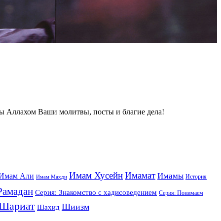
ты Аллахом Ваши молитвы, посты и благие дела!
Имам Хусейн
Имамат
Имамы
Имам Али
История
Имам Махди
Рамадан
Серия: Знакомство с хадисоведением
Серия: Понимаем
Шариат
Шиизм
Шахид