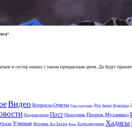
2014”
атьев и сестер наших с таким прекрасным днем. Да будут приня
Видео
ое
Вопросы-Ответы
Дуа
Зьярат
Иджтихад
День рождения
овости
Пост
Праздник
Пророк Мухаммад
Поздравления
Хадисы
Ученые
Ураза
Фатима Аз-Захра
Хадисоведение
Фикх