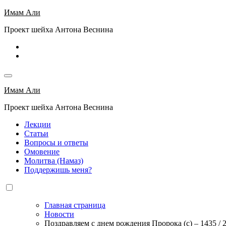
Перейти
Имам Али
к
Проект шейха Антона Веснина
содержимому
Имам Али
Проект шейха Антона Веснина
Лекции
Статьи
Вопросы и ответы
Омовение
Молитва (Намаз)
Поддержишь меня?
Главная страница
Новости
Поздравляем с днем рождения Пророка (с) – 1435 / 