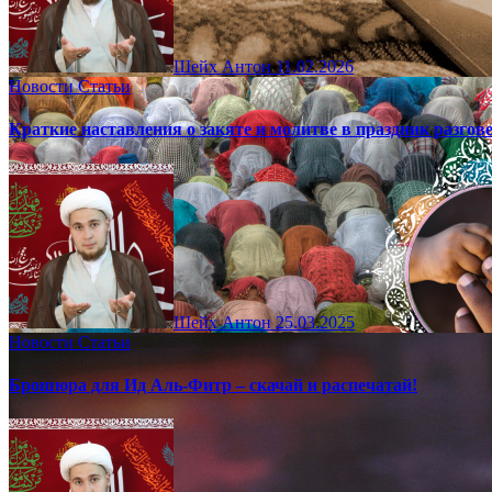
Шейх Антон
11.02.2026
Новости
Статьи
Краткие наставления о закяте и молитве в праздник разгов
Шейх Антон
25.03.2025
Новости
Статьи
Брошюра для Ид Аль-Фитр – скачай и распечатай!