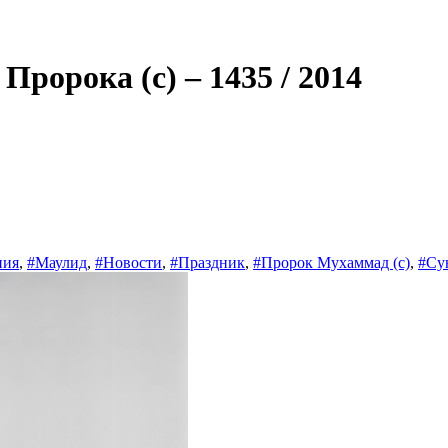
ророка (с) – 1435 / 2014
ния
,
#Маулид
,
#Новости
,
#Праздник
,
#Пророк Мухаммад (с)
,
#Су