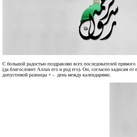
С большой радостью поздравляю всех последователей прямого пути – пути Мухаммада и его семейства (мир им всем) с днем рождения милости для миров – посланника Аллаха Мухаммада
(да благословит Аллах его и род его). Он, согласно хадисам от 
допустимой разницы + – день между календарями.