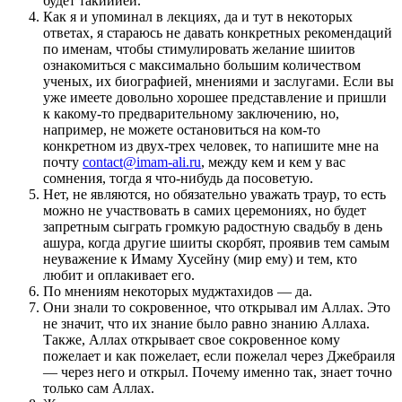
будет такиййей.
Как я и упоминал в лекциях, да и тут в некоторых
ответах, я стараюсь не давать конкретных рекомендаций
по именам, чтобы стимулировать желание шиитов
ознакомиться с максимально большим количеством
ученых, их биографией, мнениями и заслугами. Если вы
уже имеете довольно хорошее представление и пришли
к какому-то предварительному заключению, но,
например, не можете остановиться на ком-то
конкретном из двух-трех человек, то напишите мне на
почту
contact@imam-ali.ru
, между кем и кем у вас
сомнения, тогда я что-нибудь да посоветую.
Нет, не являются, но обязательно уважать траур, то есть
можно не участвовать в самих церемониях, но будет
запретным сыграть громкую радостную свадьбу в день
ашура, когда другие шииты скорбят, проявив тем самым
неуважение к Имаму Хусейну (мир ему) и тем, кто
любит и оплакивает его.
По мнениям некоторых муджтахидов — да.
Они знали то сокровенное, что открывал им Аллах. Это
не значит, что их знание было равно знанию Аллаха.
Также, Аллах открывает свое сокровенное кому
пожелает и как пожелает, если пожелал через Джебраиля
— через него и открыл. Почему именно так, знает точно
только сам Аллах.