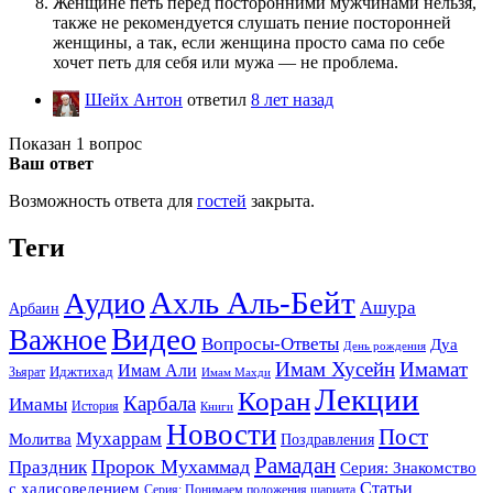
Женщине петь перед посторонними мужчинами нельзя,
также не рекомендуется слушать пение посторонней
женщины, а так, если женщина просто сама по себе
хочет петь для себя или мужа — не проблема.
Шейх Антон
ответил
8 лет назад
Показан 1 вопрос
Ваш ответ
Возможность ответа для
гостей
закрыта.
Теги
Ахль Аль-Бейт
Аудио
Ашура
Арбаин
Видео
Важное
Вопросы-Ответы
Дуа
День рождения
Имам Хусейн
Имамат
Имам Али
Зьярат
Иджтихад
Имам Махди
Лекции
Коран
Карбала
Имамы
История
Книги
Новости
Пост
Мухаррам
Молитва
Поздравления
Рамадан
Праздник
Пророк Мухаммад
Серия: Знакомство
Статьи
с хадисоведением
Серия: Понимаем положения шариата