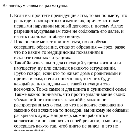
Ва алейкум салям ва рахматулла.
Если вы прочтете предыдущие аяты, то вы поймете, что
речь идет о конкретных язычниках, причем которые
первыми нарушили мирный договор, и потому Аллах
разрешил мусульманам тоже не соблюдать его далее, и
начать полномасштабную войну.
Поклонение может приниматься, но он обязан
совершить обрезание, отказ от обрезания — грех, разве
что по каким-то медицинским показаниям в
исключительных ситуациях.
Такиййа изначально для ситуаций угрозы жизни или
имуществу, ну или сильных каких-то затруднений.
Грубо говоря, если кто-то живет дома с родителями и
принял ислам, и если они узнают, то у них будут
каждый день скандалы — в такой ситуации это
возможно. То же самое и для шиита в суннитской семье.
Также важно понимать, что просто умалчивание своих
убеждений не относится к такиййе, можно не
распространяться о том, во что вы верите совершенно
законно без всяких на то поводов, вы никому не обязаны
раскрывать душу. Например, можно работать в
коллективе и не говорить о своей религии, а молитву
совершать как-то так, чтоб никто не видел, и это не