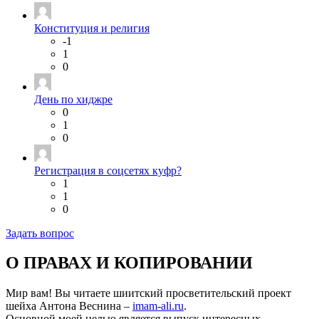
Конституция и религия
-1
1
0
День по хиджре
0
1
0
Регистрация в соцсетях куфр?
1
1
0
Задать вопрос
О ПРАВАХ И КОПИРОВАНИИ
Мир вам! Вы читаете шиитский просветительский проект
шейха Антона Веснина –
imam-ali.ru
.
Основной моей целью является выпуск интересных