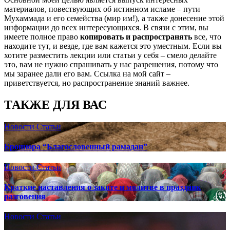
материалов, повествующих об истинном исламе – пути
Мухаммада и его семейства (мир им!), а также донесение этой
информации до всех интересующихся. В связи с этим, вы
имеете полное право
копировать и распространять
все, что
находите тут, и везде, где вам кажется это уместным. Если вы
хотите разместить лекции или статьи у себя – смело делайте
это, вам не нужно спрашивать у нас разрешения, потому что
мы заранее дали его вам. Ссылка на мой сайт –
приветствуется, но распространение знаний важнее.
ТАКЖЕ ДЛЯ ВАС
Новости
Статьи
Брошюра “Благословенный рамадан”
Новости
Статьи
Краткие наставления о закяте и молитве в праздник
разговения
Новости
Статьи