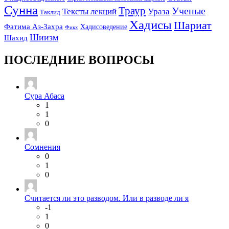
Сунна
Траур
Ученые
Тексты лекций
Ураза
Таклид
Хадисы
Шариат
Фатима Аз-Захра
Хадисоведение
Фикх
Шиизм
Шахид
ПОСЛЕДНИЕ ВОПРОСЫ
Сура Абаса
1
1
0
Сомнения
0
1
0
Считается ли это разводом. Или в разводе ли я
-1
1
0