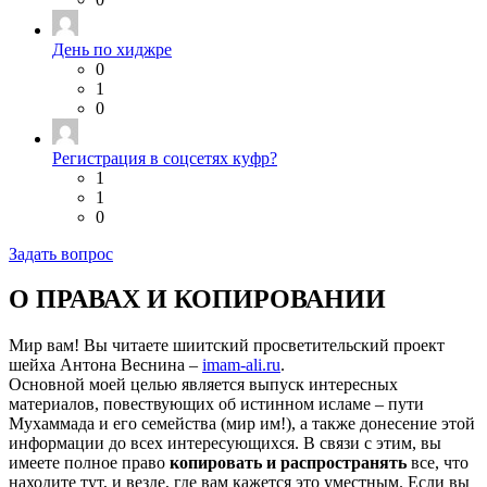
День по хиджре
0
1
0
Регистрация в соцсетях куфр?
1
1
0
Задать вопрос
О ПРАВАХ И КОПИРОВАНИИ
Мир вам! Вы читаете шиитский просветительский проект
шейха Антона Веснина –
imam-ali.ru
.
Основной моей целью является выпуск интересных
материалов, повествующих об истинном исламе – пути
Мухаммада и его семейства (мир им!), а также донесение этой
информации до всех интересующихся. В связи с этим, вы
имеете полное право
копировать и распространять
все, что
находите тут, и везде, где вам кажется это уместным. Если вы