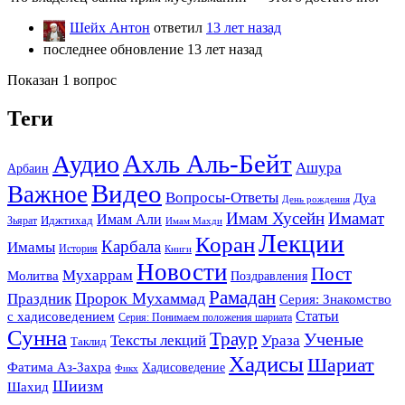
Шейх Антон
ответил
13 лет назад
последнее обновление 13 лет назад
Показан 1 вопрос
Теги
Ахль Аль-Бейт
Аудио
Ашура
Арбаин
Видео
Важное
Вопросы-Ответы
Дуа
День рождения
Имам Хусейн
Имамат
Имам Али
Зьярат
Иджтихад
Имам Махди
Лекции
Коран
Карбала
Имамы
История
Книги
Новости
Пост
Мухаррам
Молитва
Поздравления
Рамадан
Праздник
Пророк Мухаммад
Серия: Знакомство
Статьи
с хадисоведением
Серия: Понимаем положения шариата
Сунна
Траур
Ученые
Тексты лекций
Ураза
Таклид
Хадисы
Шариат
Фатима Аз-Захра
Хадисоведение
Фикх
Шиизм
Шахид