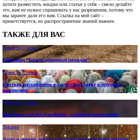
хотите разместить лекции или статьи у себя – смело делайте
это, вам не нужно спрашивать у нас разрешения, потому что
мы заранее дали его вам. Ссылка на мой сайт –
приветствуется, но распространение знаний важнее.
ТАКЖЕ ДЛЯ ВАС
Новости
Статьи
Брошюра “Благословенный рамадан”
Новости
Статьи
Краткие наставления о закяте и молитве в праздник
разговения
Новости
Статьи
Брошюра для Ид Аль-Фитр – скачай и распечатай!
Лекции
Даты и деяния лейлят аль-кадр (ночь предопределения)