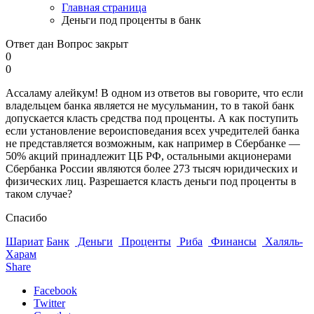
Главная страница
Деньги под проценты в банк
Ответ дан
Вопрос закрыт
0
0
Ассаламу алейкум! В одном из ответов вы говорите, что если
владельцем банка является не мусульманин, то в такой банк
допускается класть средства под проценты. А как поступить
если установление вероисповедания всех учредителей банка
не представляется возможным, как например в Сбербанке —
50% акций принадлежит ЦБ РФ, остальными акционерами
Сбербанка России являются более 273 тысяч юридических и
физических лиц. Разрешается класть деньги под проценты в
таком случае?
Спасибо
Шариат
Банк
Деньги
Проценты
Риба
Финансы
Халяль-
Харам
Share
Facebook
Twitter