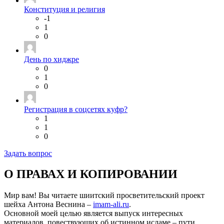
Конституция и религия
-1
1
0
День по хиджре
0
1
0
Регистрация в соцсетях куфр?
1
1
0
Задать вопрос
О ПРАВАХ И КОПИРОВАНИИ
Мир вам! Вы читаете шиитский просветительский проект
шейха Антона Веснина –
imam-ali.ru
.
Основной моей целью является выпуск интересных
материалов, повествующих об истинном исламе – пути