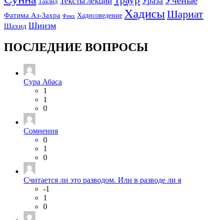
Тексты лекций
Ураза
Таклид
Хадисы
Шариат
Фатима Аз-Захра
Хадисоведение
Фикх
Шиизм
Шахид
ПОСЛЕДНИЕ ВОПРОСЫ
Сура Абаса
1
1
0
Сомнения
0
1
0
Считается ли это разводом. Или в разводе ли я
-1
1
0