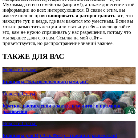
Мухаммада и его семейства (мир им!), а также донесение этой
информации до всех интересующихся. В связи с этим, вы
имеете полное право
копировать и распространять
все, что
находите тут, и везде, где вам кажется это уместным. Если вы
хотите разместить лекции или статьи у себя – смело делайте
это, вам не нужно спрашивать у нас разрешения, потому что
мы заранее дали его вам. Ссылка на мой сайт –
приветствуется, но распространение знаний важнее.
ТАКЖЕ ДЛЯ ВАС
Новости
Статьи
Брошюра “Благословенный рамадан”
Новости
Статьи
Краткие наставления о закяте и молитве в праздник
разговения
Новости
Статьи
Брошюра для Ид Аль-Фитр – скачай и распечатай!