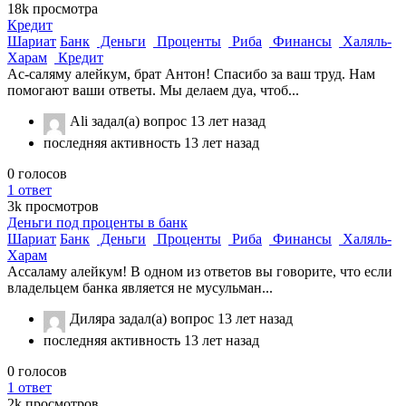
18k
просмотра
Кредит
Шариат
Банк
Деньги
Проценты
Риба
Финансы
Халяль-
Харам
Кредит
Ас-саляму алейкум, брат Антон! Спасибо за ваш труд. Нам
помогают ваши ответы. Мы делаем дуа, чтоб...
Ali
задал(а) вопрос
13 лет назад
последняя активность 13 лет назад
0
голосов
1
ответ
3k
просмотров
Деньги под проценты в банк
Шариат
Банк
Деньги
Проценты
Риба
Финансы
Халяль-
Харам
Ассаламу алейкум! В одном из ответов вы говорите, что если
владельцем банка является не мусульман...
Диляра
задал(а) вопрос
13 лет назад
последняя активность 13 лет назад
0
голосов
1
ответ
2k
просмотров