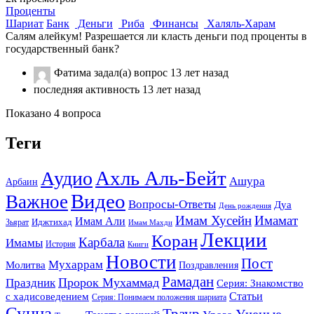
Проценты
Шариат
Банк
Деньги
Риба
Финансы
Халяль-Харам
Салям алейкум! Разрешается ли класть деньги под проценты в
государственный банк?
Фатима
задал(а) вопрос
13 лет назад
последняя активность 13 лет назад
Показано 4 вопроса
Теги
Ахль Аль-Бейт
Аудио
Ашура
Арбаин
Видео
Важное
Вопросы-Ответы
Дуа
День рождения
Имам Хусейн
Имамат
Имам Али
Зьярат
Иджтихад
Имам Махди
Лекции
Коран
Карбала
Имамы
История
Книги
Новости
Пост
Мухаррам
Молитва
Поздравления
Рамадан
Праздник
Пророк Мухаммад
Серия: Знакомство
Статьи
с хадисоведением
Серия: Понимаем положения шариата
Сунна
Траур
Ученые