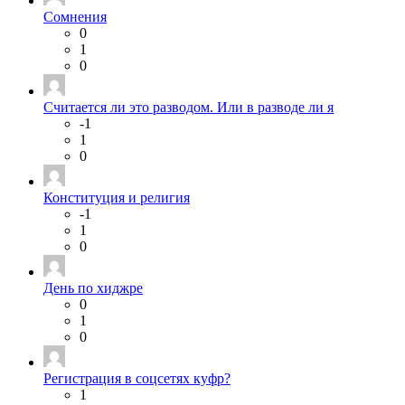
Сомнения
0
1
0
Считается ли это разводом. Или в разводе ли я
-1
1
0
Конституция и религия
-1
1
0
День по хиджре
0
1
0
Регистрация в соцсетях куфр?
1