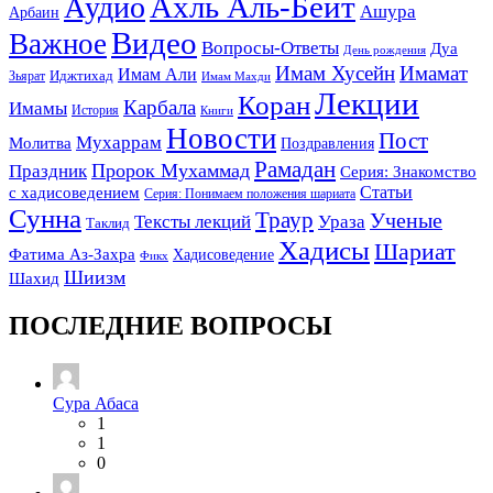
Ахль Аль-Бейт
Аудио
Ашура
Арбаин
Видео
Важное
Вопросы-Ответы
Дуа
День рождения
Имам Хусейн
Имамат
Имам Али
Зьярат
Иджтихад
Имам Махди
Лекции
Коран
Карбала
Имамы
История
Книги
Новости
Пост
Мухаррам
Молитва
Поздравления
Рамадан
Праздник
Пророк Мухаммад
Серия: Знакомство
Статьи
с хадисоведением
Серия: Понимаем положения шариата
Сунна
Траур
Ученые
Тексты лекций
Ураза
Таклид
Хадисы
Шариат
Фатима Аз-Захра
Хадисоведение
Фикх
Шиизм
Шахид
ПОСЛЕДНИЕ ВОПРОСЫ
Сура Абаса
1
1
0