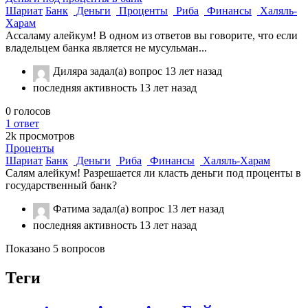
Шариат
Банк
Деньги
Проценты
Риба
Финансы
Халяль-
Харам
Ассаламу алейкум! В одном из ответов вы говорите, что если
владельцем банка является не мусульман...
Диляра
задал(а) вопрос
13 лет назад
последняя активность 13 лет назад
0
голосов
1
ответ
2k
просмотров
Проценты
Шариат
Банк
Деньги
Риба
Финансы
Халяль-Харам
Салям алейкум! Разрешается ли класть деньги под проценты в
государственный банк?
Фатима
задал(а) вопрос
13 лет назад
последняя активность 13 лет назад
Показано 5 вопросов
Теги