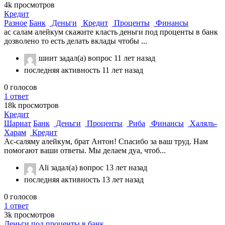
4k
просмотров
Кредит
Разное
Банк
Деньги
Кредит
Проценты
Финансы
ас салам алейкум скажите класть деньги под проценты в банк
дозволено то есть делать вклады чтобы ...
шиит
задал(а) вопрос
11 лет назад
последняя активность 11 лет назад
0
голосов
1
ответ
18k
просмотров
Кредит
Шариат
Банк
Деньги
Проценты
Риба
Финансы
Халяль-
Харам
Кредит
Ас-саляму алейкум, брат Антон! Спасибо за ваш труд. Нам
помогают ваши ответы. Мы делаем дуа, чтоб...
Ali
задал(а) вопрос
13 лет назад
последняя активность 13 лет назад
0
голосов
1
ответ
3k
просмотров
Деньги под проценты в банк