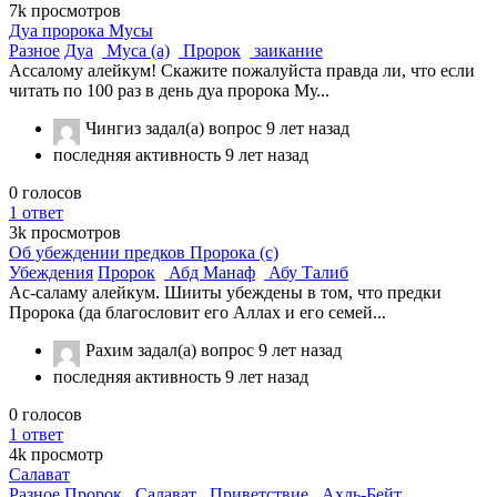
7k
просмотров
Дуа пророка Мусы
Разное
Дуа
Муса (а)
Пророк
заикание
Ассалому алейкум! Скажите пожалуйста правда ли, что если
читать по 100 раз в день дуа пророка Му...
Чингиз
задал(а) вопрос
9 лет назад
последняя активность 9 лет назад
0
голосов
1
ответ
3k
просмотров
Об убеждении предков Пророка (с)
Убеждения
Пророк
Абд Манаф
Абу Талиб
Ас-саламу алейкум. Шииты убеждены в том, что предки
Пророка (да благословит его Аллах и его семей...
Рахим
задал(а) вопрос
9 лет назад
последняя активность 9 лет назад
0
голосов
1
ответ
4k
просмотр
Салават
Разное
Пророк
Салават
Приветствие
Ахль-Бейт