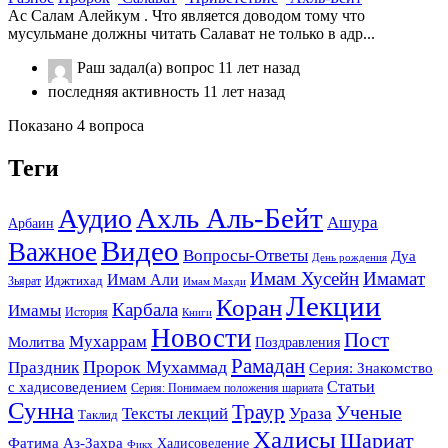
Ас Салам Алейкум . Что является доводом тому что
мусульмане должны читать Салават не только в адр...
Раш
задал(а) вопрос
11 лет назад
последняя активность 11 лет назад
Показано 4 вопроса
Теги
Ахль Аль-Бейт
Аудио
Ашура
Арбаин
Видео
Важное
Вопросы-Ответы
Дуа
День рождения
Имам Хусейн
Имамат
Имам Али
Зьярат
Иджтихад
Имам Махди
Лекции
Коран
Карбала
Имамы
История
Книги
Новости
Пост
Мухаррам
Молитва
Поздравления
Рамадан
Праздник
Пророк Мухаммад
Серия: Знакомство
Статьи
с хадисоведением
Серия: Понимаем положения шариата
Сунна
Траур
Ученые
Тексты лекций
Ураза
Таклид
Хадисы
Шариат
Фатима Аз-Захра
Хадисоведение
Фикх