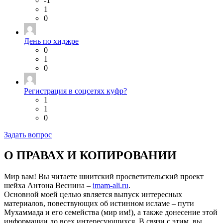
-1
1
0
День по хиджре
0
1
0
Регистрация в соцсетях куфр?
1
1
0
Задать вопрос
О ПРАВАХ И КОПИРОВАНИИ
Мир вам! Вы читаете шиитский просветительский проект
шейха Антона Веснина –
imam-ali.ru
.
Основной моей целью является выпуск интересных
материалов, повествующих об истинном исламе – пути
Мухаммада и его семейства (мир им!), а также донесение этой
информации до всех интересующихся. В связи с этим, вы