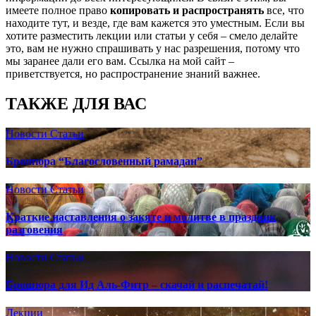
имеете полное право
копировать и распространять
все, что
находите тут, и везде, где вам кажется это уместным. Если вы
хотите разместить лекции или статьи у себя – смело делайте
это, вам не нужно спрашивать у нас разрешения, потому что
мы заранее дали его вам. Ссылка на мой сайт –
приветствуется, но распространение знаний важнее.
ТАКЖЕ ДЛЯ ВАС
Новости
Статьи
Брошюра “Благословенный рамадан”
Новости
Статьи
Краткие наставления о закяте и молитве в праздник
разговения
Новости
Статьи
Брошюра для Ид Аль-Фитр – скачай и распечатай!
Лекции