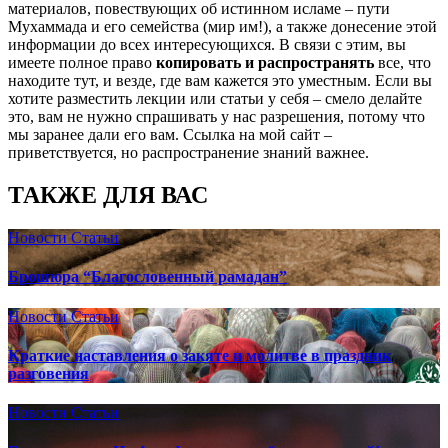
материалов, повествующих об истинном исламе – пути
Мухаммада и его семейства (мир им!), а также донесение этой
информации до всех интересующихся. В связи с этим, вы
имеете полное право
копировать и распространять
все, что
находите тут, и везде, где вам кажется это уместным. Если вы
хотите разместить лекции или статьи у себя – смело делайте
это, вам не нужно спрашивать у нас разрешения, потому что
мы заранее дали его вам. Ссылка на мой сайт –
приветствуется, но распространение знаний важнее.
ТАКЖЕ ДЛЯ ВАС
Новости
Статьи
Брошюра “Благословенный рамадан”
Новости
Статьи
Краткие наставления о закяте и молитве в праздник
разговения
Новости
Статьи