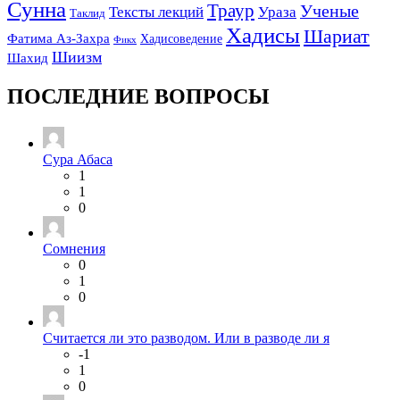
Сунна
Траур
Ученые
Тексты лекций
Ураза
Таклид
Хадисы
Шариат
Фатима Аз-Захра
Хадисоведение
Фикх
Шиизм
Шахид
ПОСЛЕДНИЕ ВОПРОСЫ
Сура Абаса
1
1
0
Сомнения
0
1
0
Считается ли это разводом. Или в разводе ли я
-1
1
0