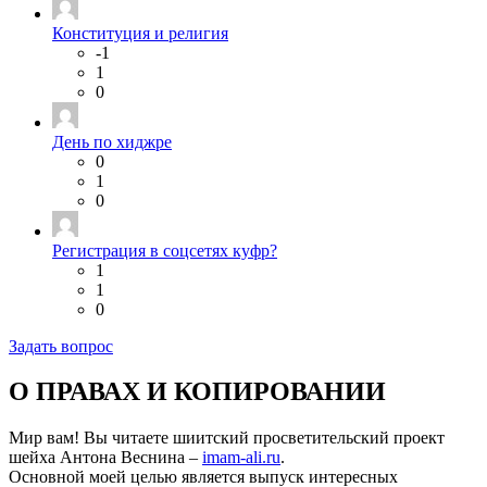
Конституция и религия
-1
1
0
День по хиджре
0
1
0
Регистрация в соцсетях куфр?
1
1
0
Задать вопрос
О ПРАВАХ И КОПИРОВАНИИ
Мир вам! Вы читаете шиитский просветительский проект
шейха Антона Веснина –
imam-ali.ru
.
Основной моей целью является выпуск интересных