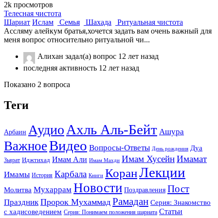
2k
просмотров
Телесная чистота
Шариат
Ислам
Семья
Шахада
Ритуальная чистота
Ассляму алейкум братья,хочется задать вам очень важный для
меня вопрос относительно ритуальной чи...
Алихан
задал(а) вопрос
12 лет назад
последняя активность 12 лет назад
Показано 2 вопроса
Теги
Ахль Аль-Бейт
Аудио
Ашура
Арбаин
Видео
Важное
Вопросы-Ответы
Дуа
День рождения
Имам Хусейн
Имамат
Имам Али
Зьярат
Иджтихад
Имам Махди
Лекции
Коран
Карбала
Имамы
История
Книги
Новости
Пост
Мухаррам
Молитва
Поздравления
Рамадан
Праздник
Пророк Мухаммад
Серия: Знакомство
Статьи
с хадисоведением
Серия: Понимаем положения шариата