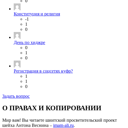
0
Конституция и религия
-1
1
0
День по хиджре
0
1
0
Регистрация в соцсетях куфр?
1
1
0
Задать вопрос
О ПРАВАХ И КОПИРОВАНИИ
Мир вам! Вы читаете шиитский просветительский проект
шейха Антона Веснина –
imam-ali.ru
.