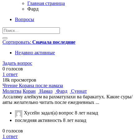
Главная страница
Фард
Вопросы
Сортировать:
Сначала последние
Недавно активные
Задать вопрос
0
голосов
1
ответ
18k
просмотров
Чтение Корана после намаза
Молитва
Коран
Намаз
Фард
Суннат
Ассаляму алейкум ва рахматулахи ва баракатух. Какие суры/
аяты желательно читать после ежедневных ...
Хусейн
задал(а) вопрос
8 лет назад
последняя активность 8 лет назад
0
голосов
1
ответ