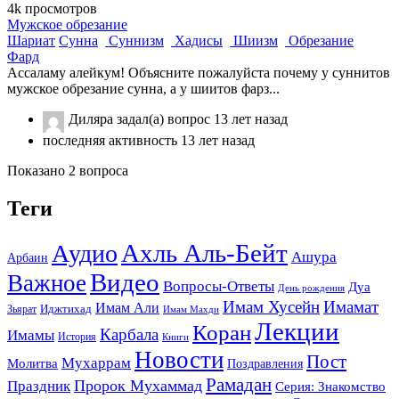
4k
просмотров
Мужское обрезание
Шариат
Сунна
Суннизм
Хадисы
Шиизм
Обрезание
Фард
Ассаламу алейкум! Объясните пожалуйста почему у суннитов
мужское обрезание сунна, а у шиитов фарз...
Диляра
задал(а) вопрос
13 лет назад
последняя активность 13 лет назад
Показано 2 вопроса
Теги
Ахль Аль-Бейт
Аудио
Ашура
Арбаин
Видео
Важное
Вопросы-Ответы
Дуа
День рождения
Имам Хусейн
Имамат
Имам Али
Зьярат
Иджтихад
Имам Махди
Лекции
Коран
Карбала
Имамы
История
Книги
Новости
Пост
Мухаррам
Молитва
Поздравления
Рамадан
Праздник
Пророк Мухаммад
Серия: Знакомство