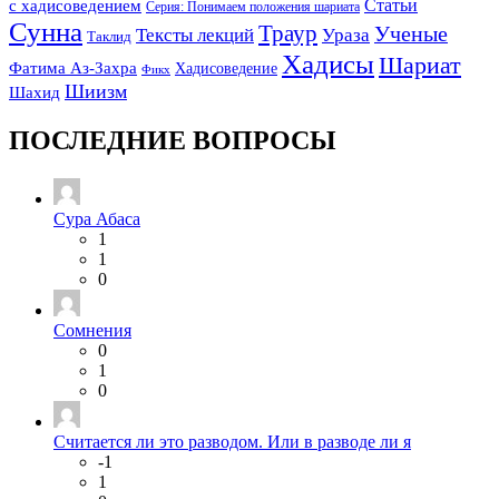
Статьи
с хадисоведением
Серия: Понимаем положения шариата
Сунна
Траур
Ученые
Тексты лекций
Ураза
Таклид
Хадисы
Шариат
Фатима Аз-Захра
Хадисоведение
Фикх
Шиизм
Шахид
ПОСЛЕДНИЕ ВОПРОСЫ
Сура Абаса
1
1
0
Сомнения
0
1
0
Считается ли это разводом. Или в разводе ли я
-1
1