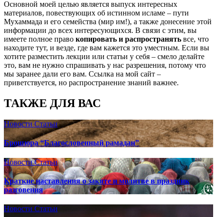
Основной моей целью является выпуск интересных
материалов, повествующих об истинном исламе – пути
Мухаммада и его семейства (мир им!), а также донесение этой
информации до всех интересующихся. В связи с этим, вы
имеете полное право
копировать и распространять
все, что
находите тут, и везде, где вам кажется это уместным. Если вы
хотите разместить лекции или статьи у себя – смело делайте
это, вам не нужно спрашивать у нас разрешения, потому что
мы заранее дали его вам. Ссылка на мой сайт –
приветствуется, но распространение знаний важнее.
ТАКЖЕ ДЛЯ ВАС
Новости
Статьи
Брошюра “Благословенный рамадан”
Новости
Статьи
Краткие наставления о закяте и молитве в праздник
разговения
Новости
Статьи