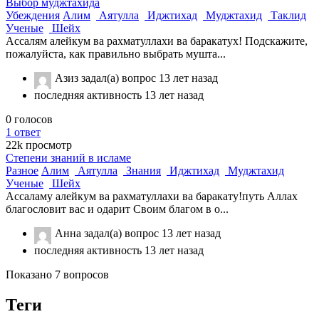
Выбор муджтахида
Убеждения
Алим
Аятулла
Иджтихад
Муджтахид
Таклид
Ученые
Шейх
Ассалям алейкум ва рахматуллахи ва баракатух! Подскажите,
пожалуйста, как правильно выбрать мушта...
Азиз
задал(а) вопрос
13 лет назад
последняя активность 13 лет назад
0
голосов
1
ответ
22k
просмотр
Степени знаний в исламе
Разное
Алим
Аятулла
Знания
Иджтихад
Муджтахид
Ученые
Шейх
Ассаламу алейкум ва рахматуллахи ва баракату!путь Аллах
благословит вас и одарит Своим благом в о...
Анна
задал(а) вопрос
13 лет назад
последняя активность 13 лет назад
Показано 7 вопросов
Теги