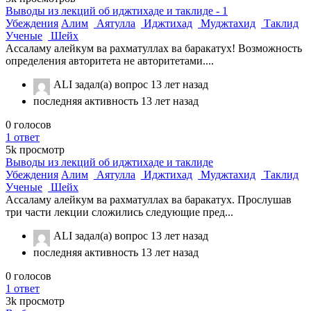
Выводы из лекций об иджтихаде и таклиде - 1
Убеждения
Алим
Аятулла
Иджтихад
Муджтахид
Таклид
Ученые
Шейх
Ассаламу алейкум ва рахматуллах ва баракатух! Возможность
определения авторитета не авторитетами....
ALI
задал(а) вопрос
13 лет назад
последняя активность 13 лет назад
0
голосов
1
ответ
5k
просмотр
Выводы из лекций об иджтихаде и таклиде
Убеждения
Алим
Аятулла
Иджтихад
Муджтахид
Таклид
Ученые
Шейх
Ассаламу алейкум ва рахматуллах ва баракатух. Прослушав
три части лекции сложились следующие пред...
ALI
задал(а) вопрос
13 лет назад
последняя активность 13 лет назад
0
голосов
1
ответ
3k
просмотр