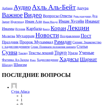
Ахль Аль-Бейт
Аудио
Ашура
Арбаин
Видео
Важное
Вопросы-Ответы
Дуа
День рождения
Имам Хусейн
Имамат
Имам Али
Зьярат
Иджтихад
Имам Махди
Лекции
Коран
Карбала
Имамы
История
Книги
Новости
Пост
Мухаррам
Молитва
Поздравления
Рамадан
Праздник
Пророк Мухаммад
Серия: Знакомство
Статьи
с хадисоведением
Серия: Понимаем положения шариата
Сунна
Траур
Ученые
Тексты лекций
Ураза
Таклид
Хадисы
Шариат
Фатима Аз-Захра
Хадисоведение
Фикх
Шиизм
Шахид
ПОСЛЕДНИЕ ВОПРОСЫ
Сура Абаса
1
1
0