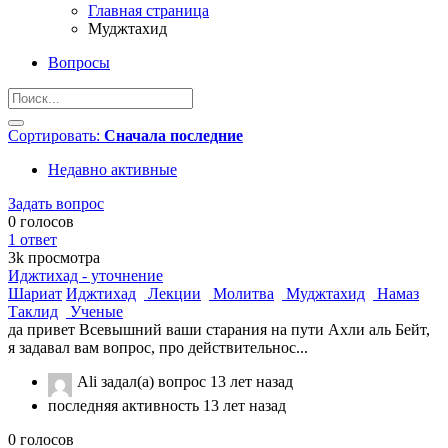
Главная страница
Муджтахид
Вопросы
Сортировать:
Сначала последние
Недавно активные
Задать вопрос
0
голосов
1
ответ
3k
просмотра
Иджтихад - уточнение
Шариат
Иджтихад
Лекции
Молитва
Муджтахид
Намаз
Таклид
Ученые
да привет Всевышний ваши старания на пути Ахли аль Бейт,
я задавал вам вопрос, про действительнос...
Ali
задал(а) вопрос
13 лет назад
последняя активность 13 лет назад
0
голосов