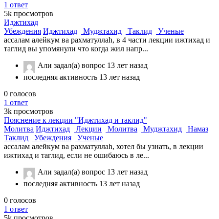
1
ответ
5k
просмотров
Иджтихад
Убеждения
Иджтихад
Муджтахид
Таклид
Ученые
ассалам алейкум ва рахматуллаh, в 4 части лекции ижтихад и
таглид вы упомянули что когда жил напр...
Али
задал(а) вопрос
13 лет назад
последняя активность 13 лет назад
0
голосов
1
ответ
3k
просмотров
Пояснение к лекции "Иджтихад и таклид"
Молитва
Иджтихад
Лекции
Молитва
Муджтахид
Намаз
Таклид
Убеждения
Ученые
ассалам алейкум ва рахматуллаh, хотел бы узнать, в лекции
ижтихад и таглид, если не ошибаюсь в ле...
Али
задал(а) вопрос
13 лет назад
последняя активность 13 лет назад
0
голосов
1
ответ
5k
просмотров