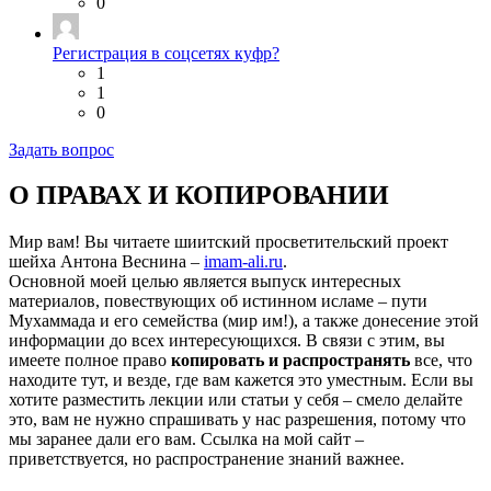
0
Регистрация в соцсетях куфр?
1
1
0
Задать вопрос
О ПРАВАХ И КОПИРОВАНИИ
Мир вам! Вы читаете шиитский просветительский проект
шейха Антона Веснина –
imam-ali.ru
.
Основной моей целью является выпуск интересных
материалов, повествующих об истинном исламе – пути
Мухаммада и его семейства (мир им!), а также донесение этой
информации до всех интересующихся. В связи с этим, вы
имеете полное право
копировать и распространять
все, что
находите тут, и везде, где вам кажется это уместным. Если вы
хотите разместить лекции или статьи у себя – смело делайте
это, вам не нужно спрашивать у нас разрешения, потому что
мы заранее дали его вам. Ссылка на мой сайт –
приветствуется, но распространение знаний важнее.