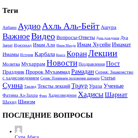
Теги
Ахль Аль-Бейт
Аудио
Ашура
Арбаин
Видео
Важное
Вопросы-Ответы
Дуа
День рождения
Имам Хусейн
Имамат
Имам Али
Зьярат
Иджтихад
Имам Махди
Лекции
Коран
Карбала
Имамы
История
Книги
Новости
Пост
Мухаррам
Молитва
Поздравления
Рамадан
Праздник
Пророк Мухаммад
Серия: Знакомство
Статьи
с хадисоведением
Серия: Понимаем положения шариата
Сунна
Траур
Ученые
Тексты лекций
Ураза
Таклид
Хадисы
Шариат
Фатима Аз-Захра
Хадисоведение
Фикх
Шиизм
Шахид
ПОСЛЕДНИЕ ВОПРОСЫ
Сура Абаса