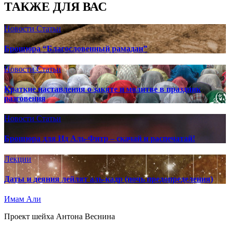
ТАКЖЕ ДЛЯ ВАС
Новости
Статьи
Брошюра “Благословенный рамадан”
Новости
Статьи
Краткие наставления о закяте и молитве в праздник
разговения
Новости
Статьи
Брошюра для Ид Аль-Фитр – скачай и распечатай!
Лекции
Даты и деяния лейлят аль-кадр (ночь предопределения)
Имам Али
Проект шейха Антона Веснина