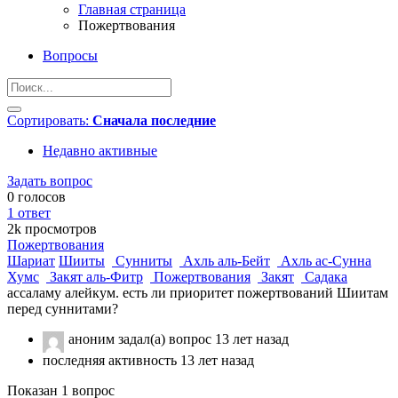
Главная страница
Пожертвования
Вопросы
Сортировать:
Сначала последние
Недавно активные
Задать вопрос
0
голосов
1
ответ
2k
просмотров
Пожертвования
Шариат
Шииты
Сунниты
Ахль аль-Бейт
Ахль ас-Сунна
Хумс
Закят аль-Фитр
Пожертвования
Закят
Садака
ассаламу алейкум. есть ли приоритет пожертвований Шиитам
перед суннитами?
аноним
задал(а) вопрос
13 лет назад
последняя активность 13 лет назад
Показан 1 вопрос